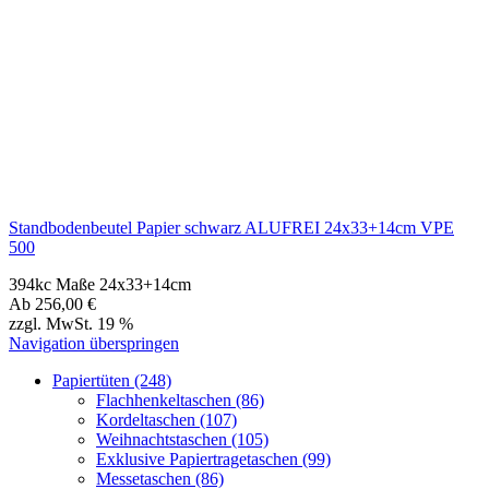
Standbodenbeutel Papier schwarz ALUFREI 24x33+14cm VPE
500
394kc Maße 24x33+14cm
Ab
256,00
€
zzgl. MwSt. 19 %
Navigation überspringen
Papiertüten (248)
Flachhenkeltaschen (86)
Kordeltaschen (107)
Weihnachtstaschen (105)
Exklusive Papiertragetaschen (99)
Messetaschen (86)
Flaschentaschen (28)
Seitenfaltenbeutel (15)
Blockbodenbeutel (20)
Standbodenbeutel (24)
Baumwolltaschen (287)
Baumwollbeutel & Turnbeutel & Jutesack(108)
Non Woven u. Woven Taschen (203)
Weihnachts­tüten (108)
Geschenke verpacken (301)