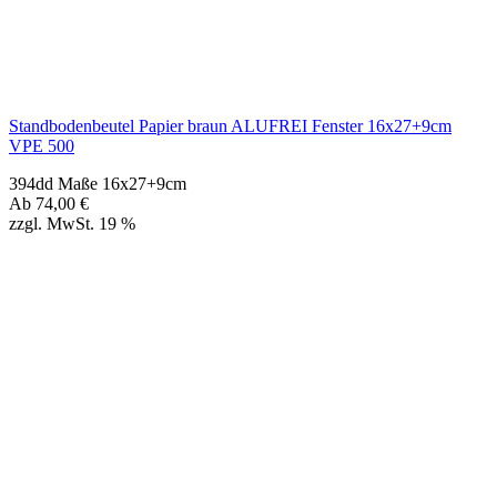
394dd Maße 16x27+9cm
Ab
74,00
€
zzgl. MwSt. 19 %
Standbodenbeutel Papier braun ALUFREI Fenster 18x29+9cm
VPE 500
394de Maße 18x29+9cm
Ab
89,00
€
zzgl. MwSt. 19 %