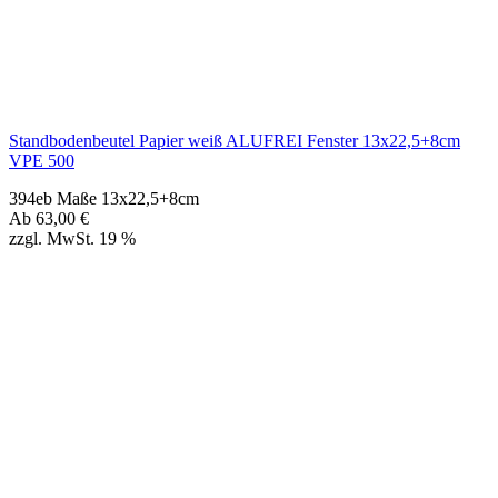
394eb Maße 13x22,5+8cm
Ab
63,00
€
zzgl. MwSt. 19 %
Standbodenbeutel Papier weiß ALUFREI Fenster 16x27+9cm VPE
500
394ec Maße 16x27+9cm
Ab
79,00
€
zzgl. MwSt. 19 %