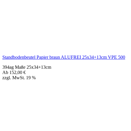
Standbodenbeutel Papier braun ALUFREI 25x34+13cm VPE 500
394ag Maße 25x34+13cm
Ab
152,00
€
zzgl. MwSt. 19 %
Standbodenbeutel 8,5x14,5+5cm Papier braun ALUFREI VPE
1000
394mf Maße 8,5x14,5+5cm