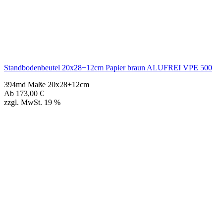
394md Maße 20x28+12cm
Ab
173,00
€
zzgl. MwSt. 19 %
Standbodenbeutel 24x33+14cm Papier braun ALUFREI VPE 500
394me Maße 24x33+14cm
Ab
229,00
€
zzgl. MwSt. 19 %