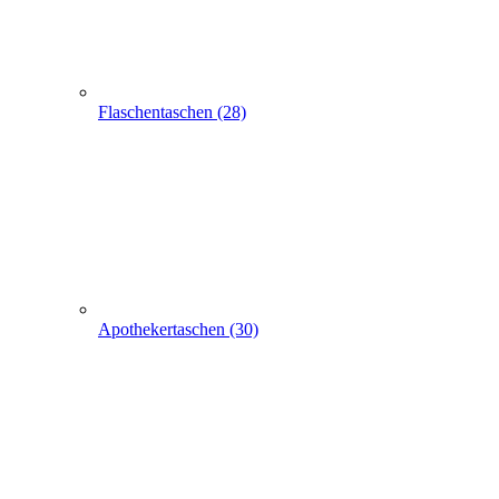
Apothekertaschen (30)
Produkt Anfrage
Suchen
Express-Anfrage
Tragetaschen bedrucken