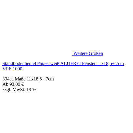
Weitere Größen
Standbodenbeutel Papier weiß ALUFREI Fenster 11x18,5+ 7cm
VPE 1000
394ea Maße 11x18,5+ 7cm
Ab
93,00
€
zzgl. MwSt. 19 %
Standbodenbeutel Papier weiß ALUFREI Fenster 13x22,5+8cm
VPE 500