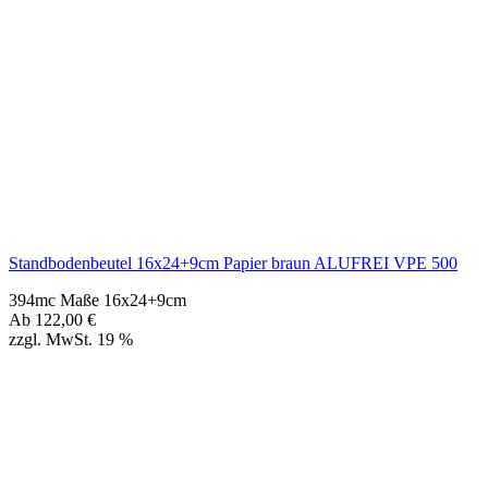
Standbodenbeutel 16x24+9cm Papier braun ALUFREI VPE 500
394mc Maße 16x24+9cm
Ab
122,00
€
zzgl. MwSt. 19 %
Standbodenbeutel 20x28+12cm Papier braun ALUFREI VPE 500