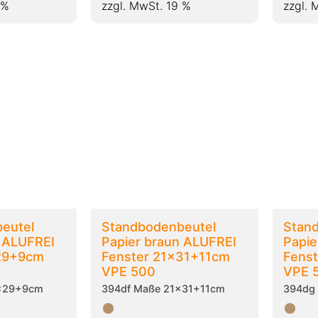
 %
zzgl. MwSt. 19 %
zzgl. 
eutel
Standbodenbeutel
Stan
n ALUFREI
Papier braun ALUFREI
Papie
x29+9cm
Fenster 21x31+11cm
Fens
VPE 500
VPE 
8x29+9cm
394df Maße 21x31+11cm
394dg