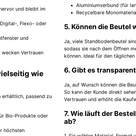
Aluminiumverbund (für lan
hervor und bleibt im
Recycelbare Monomaterial
igital-, Flexo- oder
5. Können die Beutel
htfenster und
Ja, viele Standbodenbeutel sin
sodass sie nach dem Öffnen m
n wecken Vertrauen
können. Ideal für den täglich
6. Gibt es transparen
ielseitig wie
Ja, auf Wunsch können die Beut
So kann der Kunde direkt sehen
 erhältlich, passend zu
Vertrauen und erhöht die Kaufw
7. Wie läuft der Beste
für Bio-Produkte oder
ab?
ür höchsten
1. Sie wählen Material, Format 