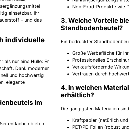
gsergänzungsmittel
Non-Food-Produkte wie D
ig einsetzbar. Ihr
3. Welche Vorteile bie
auerstoff – und das
Standbodenbeutel?
h individuelle
Ein bedruckter Standbodenbeute
Große Werbefläche für Ih
Professionelles Erschein
 als nur eine Hülle: Er
Verkaufsfördernde Wirkung
tschaft. Dank moderner
Vertrauen durch hochwer
onell und hochwertig
en, elegante
4. In welchen Materia
erhältlich?
denbeutels im
Die gängigsten Materialien sind
Kraftpapier (natürlich und
Seitenflächen bieten
PET/PE-Folien (robust und