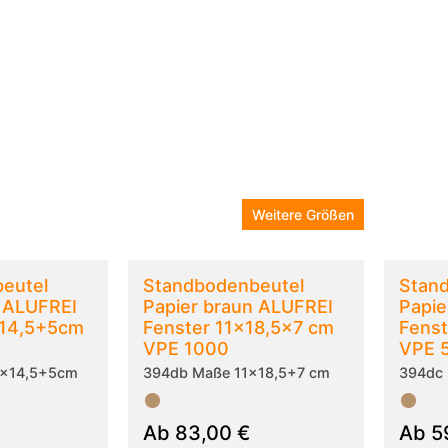
Weitere Größen
eutel
Standbodenbeutel
Stan
n ALUFREI
Papier braun ALUFREI
Papie
x14,5+5cm
Fenster 11x18,5x7 cm
Fens
VPE 1000
VPE 
5x14,5+5cm
394db Maße 11x18,5+7 cm
394dc
Ab
83,00
€
Ab
5