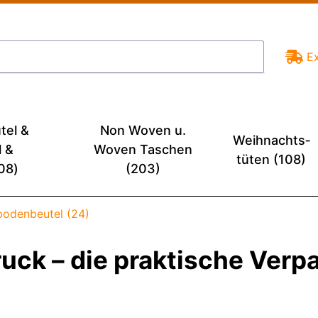
E
tel &
Non Woven u.
Weihnachts­
l &
Woven Taschen
tüten (108)
08)
(203)
bodenbeutel (24)
uck – die praktische Verp