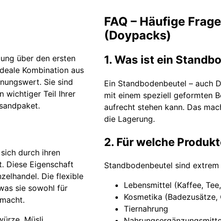
FAQ – Häufige Frag
(Doypacks)
1. Was ist ein Stand
ckung über den ersten
ideale Kombination aus
nnungswert. Sie sind
Ein Standbodenbeutel – auch D
 wichtiger Teil Ihrer
mit einem speziell geformten B
sandpaket.
aufrecht stehen kann. Das mach
die Lagerung.
2. Für welche Produk
sich durch ihren
t. Diese Eigenschaft
Standbodenbeutel sind extrem vie
zelhandel. Die flexible
Lebensmittel (Kaffee, Tee
was sie sowohl für
Kosmetika (Badezusätze,
 macht.
Tiernahrung
ürze, Müsli,
Nahrungsergänzungsmitte