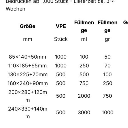
Bedrucken ab 1.000 Stück - Lieferzeit ca. 3-4
Wochen
Füllmen
Füllmen
G
Größe
VPE
ge
ge
mm
Stück
ml
gr
85x140+50mm
1000
100
50
110x185+65mm
1000
250
70
130x225+70mm
500
500
100
160x240+90mm
500
750
250
200x280+120m
500
2000
750
m
240x330+140m
500
3000
1000
m