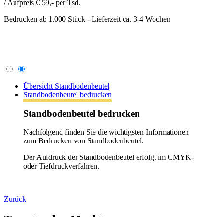
Der Aufdruck der Standbodenbeutel erfolgt im CMYK-
oder Tiefdruckverfahren.
Zurück
TragetaschenMarkt
Wir verkaufen schon seit 1994 Tragetaschen. Papiertragetaschen,
Plastiktüten, Stofftaschen, Geschenktaschen, Messetaschen.
Beste Qualität
> Lieferung europaweit
> kurze Lieferzeiten
> Rabatte bei Selbstabholung
> beste Qualität
> kein Mindestbestellwert