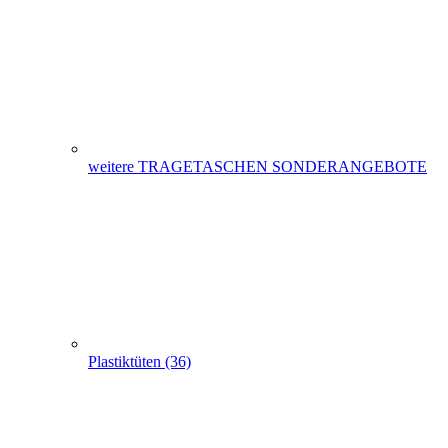
Plastiktüten (36)
Messetaschen (86)
Hemdchentragetaschen -Hemdchentüten(1)