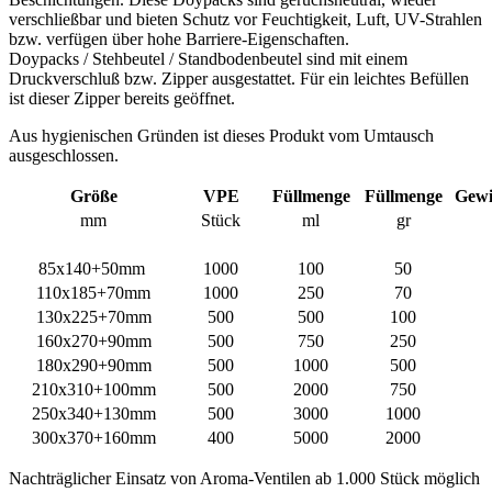
180x290+90mm
500
1000
500
210x310+100mm
500
2000
750
250x340+130mm
500
3000
1000
300x370+160mm
400
5000
2000
Nachträglicher Einsatz von Aroma-Ventilen ab 1.000 Stück möglich
/ Aufpreis € 59,- per Tsd.
Bedrucken ab 1.000 Stück - Lieferzeit ca. 3-4 Wochen
Übersicht Standbodenbeutel
Standbodenbeutel bedrucken
Standbodenbeutel bedrucken
Nachfolgend finden Sie die wichtigsten Informationen
zum Bedrucken von Standbodenbeutel.