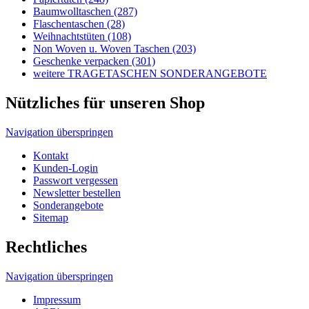
Rechtliches
Navigation überspringen
Impressum
AGB's
Lieferungen-Zahlungsbedingungen
Datenschutzbestimmungen
Allgemeine Infos
Navigation überspringen
Wir über uns
Tragetaschen und Umwelt
Tragetaschen Verpackungsgesetz
Produktsicherheitsgesetz
HDPE, MDPE, LDPE und LDPE DKT
Unser Tragetaschenmarkt Werbetaschen-Blog
Druckverfahren
© 2026 Tragetaschenmarkt.de
designed and seo