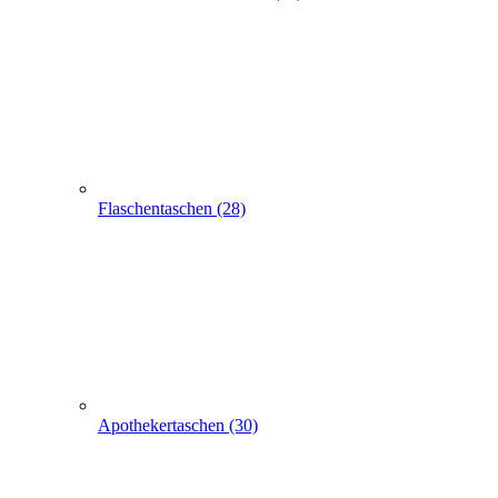
Apothekertaschen (30)
Produkt Anfrage
Suchen
Express-Anfrage
Tragetaschen bedrucken
Papiertüten (248)
Standbodenbeutel (24)
500 Standbodenbeutel braun ALUFREI 13x22,5+8cm