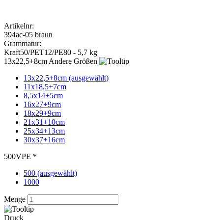
VPE *
500 (ausgewählt)
1000
Menge
Druck
Wunschlieferdatum
59,00
€
zzgl. MwSt. 19 %
Preis pro Stück:
0,12 €
Bedruckung anfragen
kostenlose Druckvorschau
Standbodenbeutel / Doypacks / Papier braun 13x22,5+8cm VPE
500
Dieser Papierbeutel aus braunem Kraftpapier ist mit PET, d.h.
absolut ALUFREI, außerdem ist er incl. Druckverschluss und
geöffnetem Zipper
Für den optimalen Einsatz - speziell im Lebensmittelbereich - sind