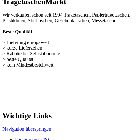
Wichtige Links
Navigation überspringen
Papiertüten (248)
Baumwolltaschen (287)
Flaschentaschen (28)
Weihnachts­tüten (108)
Non Woven u. Woven Taschen (203)
Geschenke verpacken (301)
weitere TRAGETASCHEN SONDERANGEBOTE
Nützliches für unseren Shop
Navigation überspringen
Kontakt
Kunden-Login
Passwort vergessen
Newsletter bestellen
Sonderangebote
Sitemap