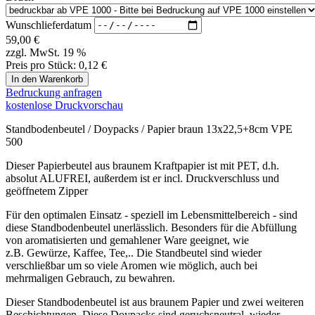
diese Standbodenbeutel unerlässlich. Besonders für die Abfüllung
von aromatisierten und gemahlener Ware geeignet, wie
z.B. Gewürze, Kaffee, Tee,.. Die Standbeutel sind wieder
verschließbar um so viele Aromen wie möglich, auch bei
mehrmaligen Gebrauch, zu bewahren.
Dieser Standbodenbeutel ist aus braunem Papier und zwei weiteren
Beschichtungen. Diese Doypacks sind geruchsneutral, wieder
verschließbar und bieten Schutz vor Feuchtigkeit, Luft, UV-Strahlen
bzw. verfügen über hohe Barriere-Eigenschaften.
Doypacks / Stehbeutel / Standbodenbeutel sind mit einem
Druckverschluß bzw. Zipper ausgestattet. Für ein leichtes Befüllen
ist dieser Zipper bereits geöffnet.
Aus hygienischen Gründen ist dieses Produkt vom Umtausch
ausgeschlossen.
Größe
VPE
Füllmenge
Füllmenge
Gewi
mm
Stück
ml
gr
85x140+50mm
1000
100
50
110x185+70mm
1000
250
70
130x225+70mm
500
500
100
160x270+90mm
500
750
250