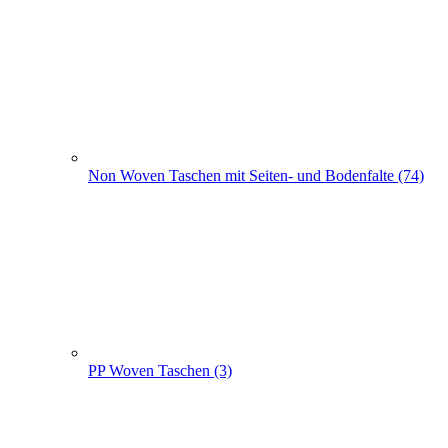
Non Woven Taschen mit Seiten- und Bodenfalte (74)
PP Woven Taschen (3)
Non Woven Beutel - Rucksäcke (56)
Weihnachts­tüten (108)
+
-