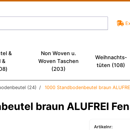
E
tel &
Non Woven u.
Weihnachts­
l &
Woven Taschen
tüten (108)
08)
(203)
bodenbeutel (24)
1000 Standbodenbeutel braun ALUFREI
beutel braun ALUFREI Fen
Artikelnr: