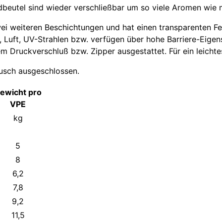
andbeutel sind wieder verschließbar um so viele Aromen wi
i weiteren Beschichtungen und hat einen transparenten Fen
, Luft, UV-Strahlen bzw. verfügen über hohe Barriere-Eigen
Druckverschluß bzw. Zipper ausgestattet. Für ein leichtes 
usch ausgeschlossen.
ewicht pro
VPE
kg
5
8
6,2
7,8
9,2
11,5