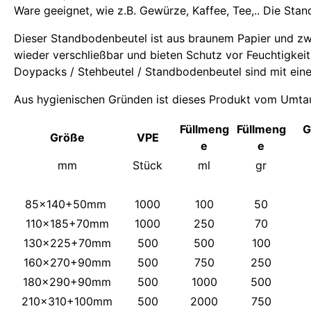
Ware geeignet, wie z.B. Gewürze, Kaffee, Tee,.. Die St
Dieser Standbodenbeutel ist aus braunem Papier und zwe
wieder verschließbar und bieten Schutz vor Feuchtigkeit
Doypacks / Stehbeutel / Standbodenbeutel sind mit einem 
Aus hygienischen Gründen ist dieses Produkt vom Umta
Füllmeng
Füllmeng
G
Größe
VPE
e
e
mm
Stück
ml
gr
85x140+50mm
1000
100
50
110x185+70mm
1000
250
70
130x225+70mm
500
500
100
160x270+90mm
500
750
250
180x290+90mm
500
1000
500
210x310+100mm
500
2000
750