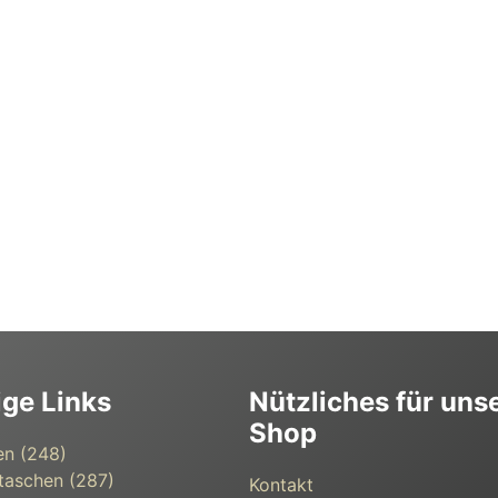
ige Links
Nützliches für uns
Shop
en (248)
taschen (287)
Kontakt