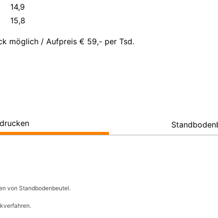
14,9
15,8
k möglich / Aufpreis € 59,- per Tsd.
edrucken
Standbodenb
ken von Standbodenbeutel.
kverfahren.