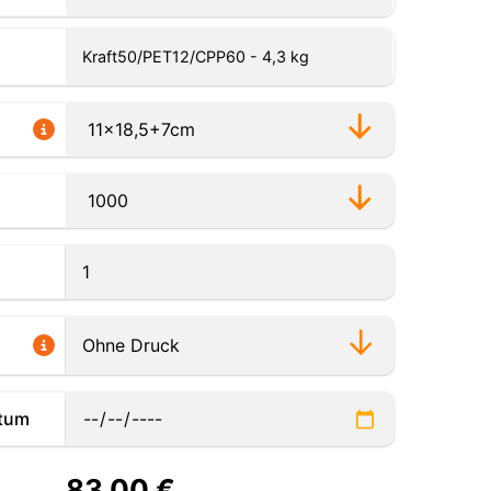
Kraft50/PET12/CPP60 - 4,3 kg
tum
83,00
€