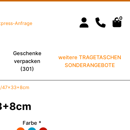
0
xpress-Anfrage
Geschenke
weitere TRAGETASCHEN
verpacken
SONDERANGEBOTE
(301)
37/47x33+8cm
33+8cm
Farbe
*