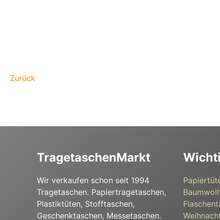
Zurück
TragetaschenMarkt
Wicht
Wir verkaufen schon seit 1994
Papiertüt
Tragetaschen. Papiertragetaschen,
Baumwoll
Plastiktüten, Stofftaschen,
Flaschent
Geschenktaschen, Messetaschen.
Weihnacht