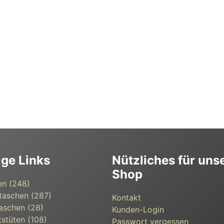
ige Links
Nützliches für uns
Shop
en (248)
taschen (287)
Kontakt
aschen (28)
Kunden-Login
s­tüten (108)
Passwort vergessen