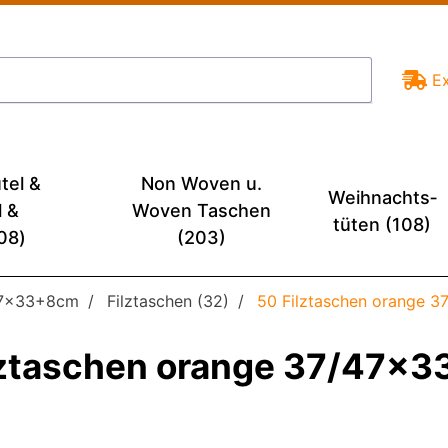
E
tel &
Non Woven u.
Weihnachts­
l &
Woven Taschen
tüten (108)
08)
(203)
/47x33+8cm
Filztaschen (32)
50 Filztaschen orange 
lztaschen orange 37/47x