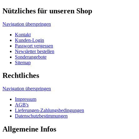
Newsletter bestellen
Sonderangebote
Sitemap
Rechtliches
Navigation überspringen
Impressum
AGB's
Lieferungen-Zahlungsbedingungen
Datenschutzbestimmungen
Allgemeine Infos
Navigation überspringen
Wir über uns
Tragetaschen und Umwelt
Tragetaschen Verpackungsgesetz
Produktsicherheitsgesetz
HDPE, MDPE, LDPE und LDPE DKT
Unser Tragetaschenmarkt Werbetaschen-Blog
Druckverfahren