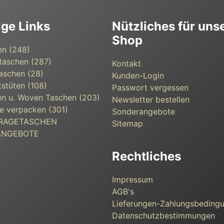
ige Links
Nützliches für uns
Shop
en (248)
taschen (287)
Kontakt
aschen (28)
Kunden-Login
s­tüten (108)
Passwort vergessen
n u. Woven Taschen (203)
Newsletter bestellen
e verpacken (301)
Sonderangebote
 TRAGETASCHEN
Sitemap
ANGEBOTE
Rechtliches
Impressum
AGB's
Lieferungen-Zahlungsbeding
Datenschutzbestimmungen