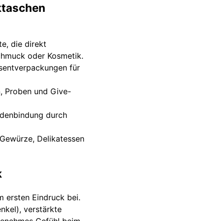
ktaschen
, die direkt
chmuck oder Kosmetik.
sentverpackungen für
, Proben und Give-
undenbindung durch
 Gewürze, Delikatessen
k
 ersten Eindruck bei.
nkel), verstärkte
ngenehmes Gefühl beim