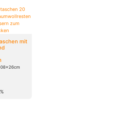
aschen mit
nd
m
+08x26cm
 %