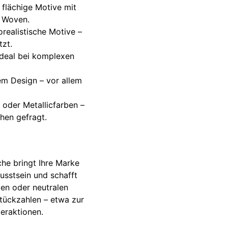
 flächige Motive mit
n Woven.
orealistische Motive –
tzt.
ideal bei komplexen
em Design – vor allem
r oder Metallicfarben –
hen gefragt.
che bringt Ihre Marke
wusstsein und schafft
en oder neutralen
Stückzahlen – etwa zur
eraktionen.