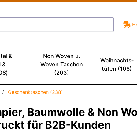
E
tel &
Non Woven u.
Weihnachts­
l &
Woven Taschen
tüten (108)
08)
(203)
Geschenktaschen (238)
ier, Baumwolle & Non Wov
druckt für B2B-Kunden