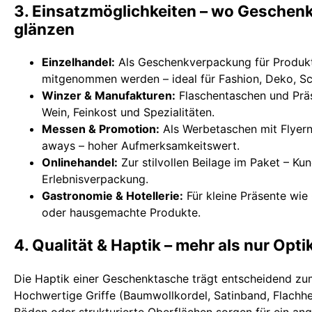
3. Einsatzmöglichkeiten – wo Geschen
glänzen
Einzelhandel:
Als Geschenkverpackung für Produkte
mitgenommen werden – ideal für Fashion, Deko, S
Winzer & Manufakturen:
Flaschentaschen und Prä
Wein, Feinkost und Spezialitäten.
Messen & Promotion:
Als Werbetaschen mit Flyern
aways – hoher Aufmerksamkeitswert.
Onlinehandel:
Zur stilvollen Beilage im Paket – K
Erlebnisverpackung.
Gastronomie & Hotellerie:
Für kleine Präsente wie
oder hausgemachte Produkte.
4. Qualität & Haptik – mehr als nur Opti
Die Haptik einer Geschenktasche trägt entscheidend zum
Hochwertige Griffe (Baumwollkordel, Satinband, Flachhe
Böden oder strukturierte Oberflächen sorgen für ein a