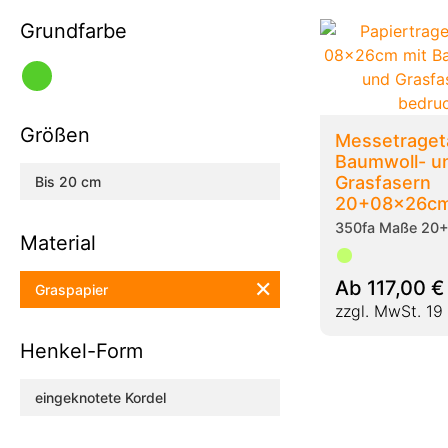
Grundfarbe
Größen
Messetraget
Baumwoll- u
Grasfasern
Bis 20 cm
20+08x26c
350fa Maße 20
Material
✕
Ab
117,00
€
Graspapier
zzgl. MwSt. 19
Henkel-Form
eingeknotete Kordel