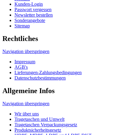
Navigation überspringen
Impressum
AGB's
Lieferungen-Zahlungsbedingungen
Datenschutzbestimmungen
Allgemeine Infos
Navigation überspringen
Wir über uns
Tragetaschen und Umwelt
Tragetaschen Verpackungsgesetz
Produktsicherheitsgesetz
HDPE, MDPE, LDPE und LDPE DKT
Unser Tragetaschenmarkt Werbetaschen-Blog
Druckverfahren
© 2026 Tragetaschenmarkt.de
designed and seo
from omn