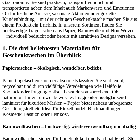
Geschenktaschen im Überblick
Papiertaschen – ökologisch, wandelbar, beliebt
Papiertragetaschen sind der absolute Klassiker. Sie sind leicht,
recycelbar und durch vielfältige Veredelungen wie Heißfolie,
Spotlack oder Prägung optisch besonders ansprechend. Ob
naturbraun für ein umweltbewusstes Image oder hochglänzend
laminiert für luxuriöse Marken – Papier bietet nahezu unbegrenzte
Gestaltungsfreiheit. Ideal für Einzelhandel, Buchhandlungen,
Kosmetik, Fashion oder Feinkost.
Baumwolltaschen – hochwertig, wiederverwendbar, nachhaltig
Baumwolltaschen stehen für Langlebigkeit und Nachhaltigkeit. Sie
wirken hochwertig und sind bei Kunden sehr beliebt, da sie
mehrfach verwendet werden können. Besonders geeignet sind sie
für exklusive Produkte, Messen oder hochwertige Give-aways.
Baumwolltaschen lassen sich flächig bedrucken und wirken auch
unbedruckt edel. Varianten mit langen oder kurzen Henkeln, mit
Bodenfalte oder Kordelzug bieten für jedes Vorhaben das passende
Format.