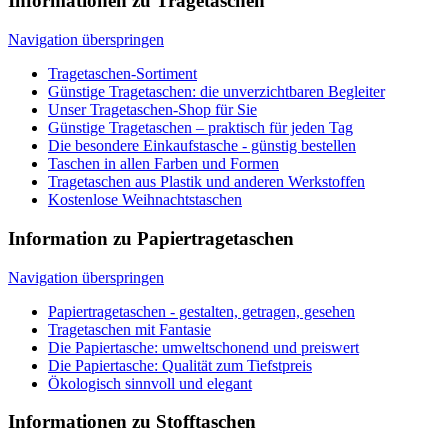
Taschen in allen Farben und Formen
Tragetaschen aus Plastik und anderen Werkstoffen
Kostenlose Weihnachtstaschen
Information zu Papiertragetaschen
Navigation überspringen
Papiertragetaschen - gestalten, getragen, gesehen
Tragetaschen mit Fantasie
Die Papiertasche: umweltschonend und preiswert
Die Papiertasche: Qualität zum Tiefstpreis
Ökologisch sinnvoll und elegant
Informationen zu Stofftaschen
Navigation überspringen
Jutebeutel auf dem Vormarsch
Große Anzahl an hochwertigen Stofftaschen in unserem
Sortiment
Günstige Baumwolltaschen vom Experten
Attraktive Baumwolltasche als Werbeträger einsetzen
Baumwollbeutel: die unverzichtbaren Begleiter
Überall Tragetaschen. Baumwolle liefert die Favoriten