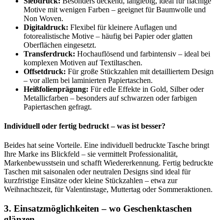
– vor allem bei laminierten Papiertaschen.
Heißfolienprägung:
Für edle Effekte in Gold, Silber oder
Metallicfarben – besonders auf schwarzen oder farbigen
Papiertaschen gefragt.
Individuell oder fertig bedruckt – was ist besser?
Beides hat seine Vorteile. Eine individuell bedruckte Tasche bringt
Ihre Marke ins Blickfeld – sie vermittelt Professionalität,
Markenbewusstsein und schafft Wiedererkennung. Fertig bedruckte
Taschen mit saisonalen oder neutralen Designs sind ideal für
kurzfristige Einsätze oder kleine Stückzahlen – etwa zur
Weihnachtszeit, für Valentinstage, Muttertag oder Sommeraktionen.
3. Einsatzmöglichkeiten – wo Geschenktaschen
glänzen
Einzelhandel:
Als Geschenkverpackung für Produkte, die
direkt mitgenommen werden – ideal für Fashion, Deko,
Schmuck oder Kosmetik.
Winzer & Manufakturen:
Flaschentaschen und
Präsentverpackungen für Wein, Feinkost und Spezialitäten.
Messen & Promotion:
Als Werbetaschen mit Flyern, Proben
und Give-aways – hoher Aufmerksamkeitswert.