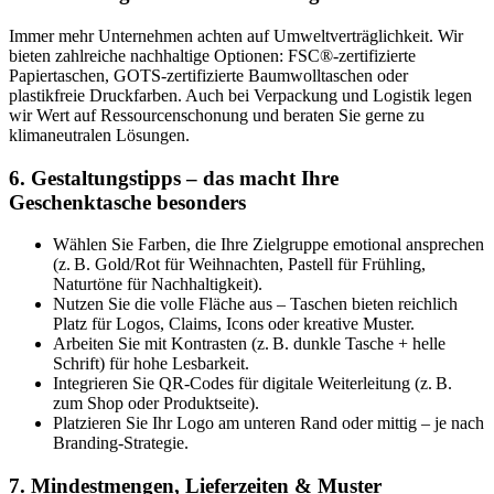
6. Gestaltungstipps – das macht Ihre
Geschenktasche besonders
Wählen Sie Farben, die Ihre Zielgruppe emotional ansprechen
(z. B. Gold/Rot für Weihnachten, Pastell für Frühling,
Naturtöne für Nachhaltigkeit).
Nutzen Sie die volle Fläche aus – Taschen bieten reichlich
Platz für Logos, Claims, Icons oder kreative Muster.
Arbeiten Sie mit Kontrasten (z. B. dunkle Tasche + helle
Schrift) für hohe Lesbarkeit.
Integrieren Sie QR-Codes für digitale Weiterleitung (z. B.
zum Shop oder Produktseite).
Platzieren Sie Ihr Logo am unteren Rand oder mittig – je nach
Branding-Strategie.
7. Mindestmengen, Lieferzeiten & Muster
Individuelle Produktionen starten je nach Material und
Druckverfahren meist ab ca. 250–500 Stück. Kleinere Mengen sind
bei bestimmten Modellen oder mit Etikettenlösung möglich. Unsere
Lieferzeiten variieren je nach Saison und Veredelungsaufwand –
planen Sie bei personalisierten Taschen etwa 2–4 Wochen ein. Für
viele Modelle sind unbedruckte Muster oder digitale
Druckvorschauen verfügbar.