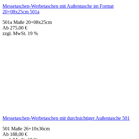
Messetaschen-Werbetaschen mit durchsichtiger Außentasche 501
501 Maße 26+10x36cm
Ab
188,00
€
zzgl. MwSt. 19 %
Navigation überspringen
Papiertüten (248)
Baumwolltaschen (287)
Baumwollbeutel & Turnbeutel & Jutesack(108)
Non Woven u. Woven Taschen (203)
Weihnachts­tüten (108)
Geschenke verpacken (301)