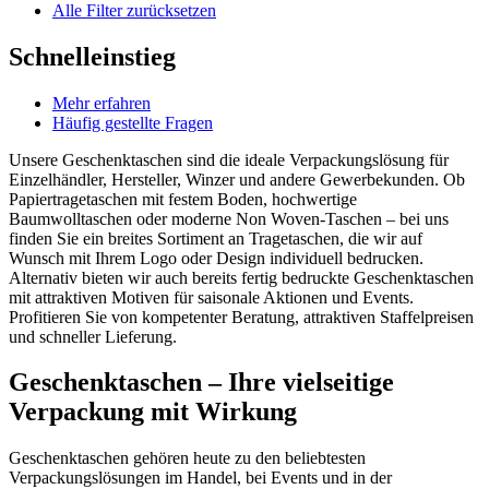
Einzelhändler, Hersteller, Winzer und andere Gewerbekunden. Ob
Papiertragetaschen mit festem Boden, hochwertige
Baumwolltaschen oder moderne Non Woven-Taschen – bei uns
finden Sie ein breites Sortiment an Tragetaschen, die wir auf
Wunsch mit Ihrem Logo oder Design individuell bedrucken.
Alternativ bieten wir auch bereits fertig bedruckte Geschenktaschen
mit attraktiven Motiven für saisonale Aktionen und Events.
Profitieren Sie von kompetenter Beratung, attraktiven Staffelpreisen
und schneller Lieferung.
Geschenktaschen – Ihre vielseitige
Verpackung mit Wirkung
Geschenktaschen gehören heute zu den beliebtesten
Verpackungslösungen im Handel, bei Events und in der
Gastronomie. Sie sind praktisch, transportfreundlich und
transportieren neben dem Inhalt auch Markenwerte und Emotionen.
Ob für festliche Anlässe, saisonale Aktionen oder gezielte
Kundenbindung – mit der richtigen Geschenktasche machen Sie aus
einem Produkt ein Erlebnis. In unserem Sortiment finden Sie
hochwertige Tragetaschen aus Papier, Baumwolle und Non Woven
– individuell bedruckt oder bereits mit attraktiven Designs versehen.
1. Die drei beliebtesten Materialien für