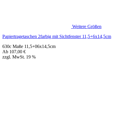
Ab
107,00
€
zzgl. MwSt. 19 %
Messetaschen-Werbetaschen mit Außentasche im Format
20+08x25cm 501a
501a Maße 20+08x25cm
Ab
275,00
€
zzgl. MwSt. 19 %