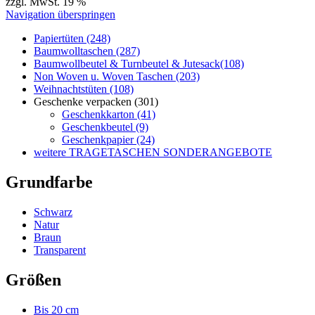
Geschenkkarton (41)
Geschenkbeutel (9)
Geschenkpapier (24)
weitere TRAGETASCHEN SONDERANGEBOTE
Grundfarbe
Schwarz
Natur
Braun
Transparent
Größen
Bis 20 cm
Ab 21 bis 26 cm Breite
Material
Papier
Polypropylen
Henkel-Form