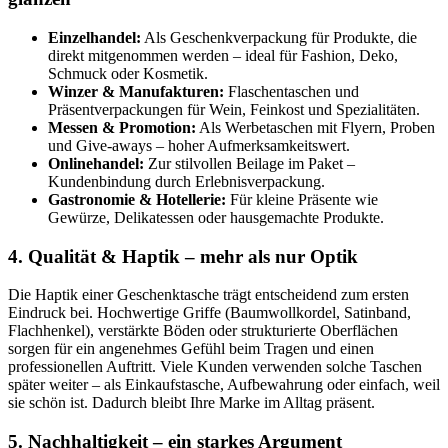
Onlinehandel:
Zur stilvollen Beilage im Paket –
Kundenbindung durch Erlebnisverpackung.
Gastronomie & Hotellerie:
Für kleine Präsente wie
Gewürze, Delikatessen oder hausgemachte Produkte.
4. Qualität & Haptik – mehr als nur Optik
Die Haptik einer Geschenktasche trägt entscheidend zum ersten
Eindruck bei. Hochwertige Griffe (Baumwollkordel, Satinband,
Flachhenkel), verstärkte Böden oder strukturierte Oberflächen
sorgen für ein angenehmes Gefühl beim Tragen und einen
professionellen Auftritt. Viele Kunden verwenden solche Taschen
später weiter – als Einkaufstasche, Aufbewahrung oder einfach, weil
sie schön ist. Dadurch bleibt Ihre Marke im Alltag präsent.
5. Nachhaltigkeit – ein starkes Argument
Immer mehr Unternehmen achten auf Umweltverträglichkeit. Wir
bieten zahlreiche nachhaltige Optionen: FSC®-zertifizierte
Papiertaschen, GOTS-zertifizierte Baumwolltaschen oder
plastikfreie Druckfarben. Auch bei Verpackung und Logistik legen
wir Wert auf Ressourcenschonung und beraten Sie gerne zu
klimaneutralen Lösungen.