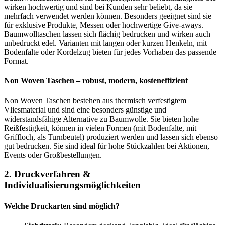
Non Woven Taschen – robust, modern, kosteneffizient
Non Woven Taschen bestehen aus thermisch verfestigtem
Vliesmaterial und sind eine besonders günstige und
widerstandsfähige Alternative zu Baumwolle. Sie bieten hohe
Reißfestigkeit, können in vielen Formen (mit Bodenfalte, mit
Griffloch, als Turnbeutel) produziert werden und lassen sich ebenso
gut bedrucken. Sie sind ideal für hohe Stückzahlen bei Aktionen,
Events oder Großbestellungen.
2. Druckverfahren &
Individualisierungsmöglichkeiten
Welche Druckarten sind möglich?
Siebdruck:
Besonders deckend, langlebig, ideal für flächige
Motive mit wenigen Farben – geeignet für Baumwolle und
Non Woven.
Digitaldruck:
Flexibel für kleinere Auflagen und
fotorealistische Motive – häufig bei Papier oder glatten
Oberflächen eingesetzt.
Transferdruck:
Hochauflösend und farbintensiv – ideal bei
komplexen Motiven auf Textiltaschen.
Offsetdruck:
Für große Stückzahlen mit detailliertem Design