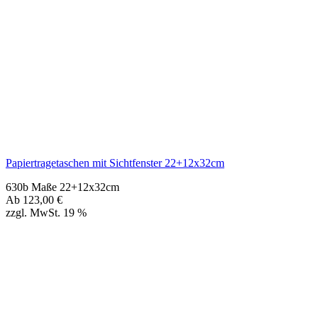
Papiertragetaschen mit Sichtfenster 22+12x32cm
630b Maße 22+12x32cm
Ab
123,00
€
zzgl. MwSt. 19 %
Weitere Größen
Papiertragetaschen 2farbig mit Sichtfenster 11,5+6x14,5cm
630c Maße 11,5+06x14,5cm