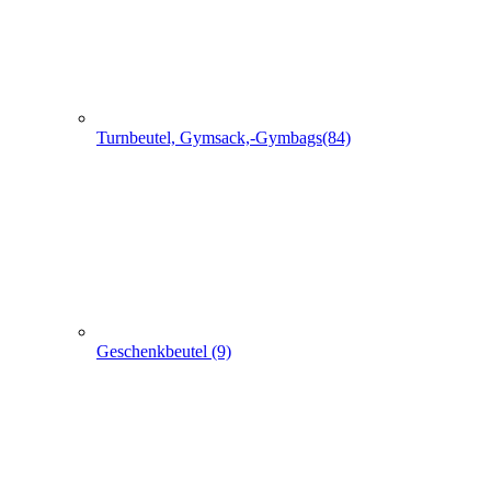
Geschenkbeutel (9)
Non Woven u. Woven Taschen (203)
+
-