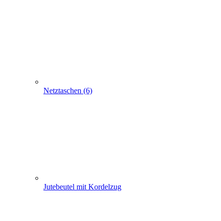
Netztaschen (6)
Jutebeutel mit Kordelzug
Turnbeutel, Gymsack,-Gymbags(84)