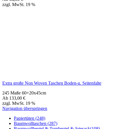
Extra große Non Woven Taschen Boden-u. Seitenfalte
245 Maße 60+20x45cm
Ab
133,00
€
zzgl. MwSt. 19 %
Navigation überspringen
Papiertüten (248)
Baumwolltaschen (287)
Baumwollbeutel & Turnbeutel & Jutesack(108)
Non Woven u. Woven Taschen (203)
Weihnachts­tüten (108)
Geschenke verpacken (301)
weitere TRAGETASCHEN SONDERANGEBOTE
Plastiktüten (36)
Messetaschen (86)
Hemdchentragetaschen -Hemdchentüten(1)
Schlaufentaschen (7)