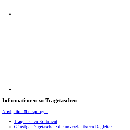
Informationen zu Tragetaschen
Navigation überspringen
Tragetaschen-Sortiment
Günstige Tragetaschen: die unverzichtbaren Begleiter
Unser Tragetaschen-Shop für Sie
Günstige Tragetaschen – praktisch für jeden Tag
Die besondere Einkaufstasche - günstig bestellen
Taschen in allen Farben und Formen
Tragetaschen aus Plastik und anderen Werkstoffen
Kostenlose Weihnachtstaschen
Information zu Papiertragetaschen