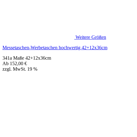
341a Maße 42+12x36cm
Ab
152,00
€
zzgl. MwSt. 19 %
Flaschentaschen-Werbetaschen hochwertig anthrazit 11+9x36cm
341b Maße 11+9x36cm
Ab
88,00
€
zzgl. MwSt. 19 %