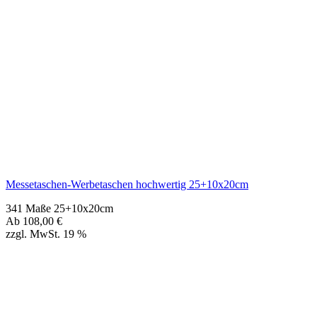
Messetaschen-Werbetaschen hochwertig 25+10x20cm
341 Maße 25+10x20cm
Ab
108,00
€
zzgl. MwSt. 19 %
Weitere Größen
Messetaschen-Werbetaschen hochwertig 42+12x36cm