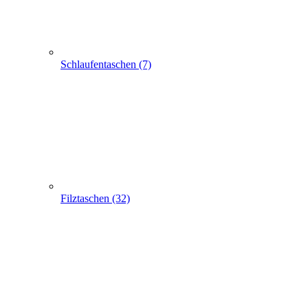
Filztaschen (32)
Taschen mit Sichtfenster (24)