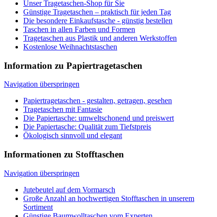
Navigation überspringen
Papiertragetaschen - gestalten, getragen, gesehen
Tragetaschen mit Fantasie
Die Papiertasche: umweltschonend und preiswert
Die Papiertasche: Qualität zum Tiefstpreis
Ökologisch sinnvoll und elegant
Informationen zu Stofftaschen
Navigation überspringen
Jutebeutel auf dem Vormarsch
Große Anzahl an hochwertigen Stofftaschen in unserem
Sortiment
Günstige Baumwolltaschen vom Experten
Attraktive Baumwolltasche als Werbeträger einsetzen
Baumwollbeutel: die unverzichtbaren Begleiter
Überall Tragetaschen. Baumwolle liefert die Favoriten
Eine Alternative zu Plastik und Papier: Der Jutesack
Tragetaschen aus Baumwolle im individuellen Look
Netztaschen vielseitig und umweltbewusst
Information zu Plastiktaschen