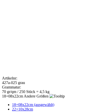
Artikelnr:
427a-025 grau
Grammatur:
70 gr/qm / 250 Stück = 4,5 kg
Andere Größen
18+08x22cm (ausgewählt)
22+10x28cm
32+12x40cm
VPE *
250 (ausgewählt)
500
Menge
Wunschlieferdatum