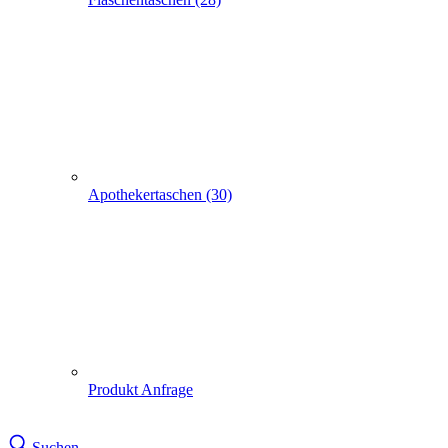
Apothekertaschen (30)
Produkt Anfrage
Suchen
Express-Anfrage
Tragetaschen bedrucken
Papiertüten (248)
Flachhenkeltaschen (86)
250 Weihnachtstüten grau Merry Christmas 18+08x22cm
250 Weihnachtstüten grau