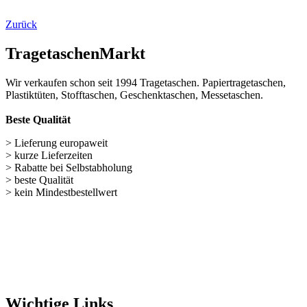
Beste Qualität
> Lieferung europaweit
> kurze Lieferzeiten
> Rabatte bei Selbstabholung
> beste Qualität
> kein Mindestbestellwert
Wichtige Links
Navigation überspringen
Papiertüten (248)
Baumwolltaschen (287)
Flaschentaschen (28)
Weihnachts­tüten (108)
Non Woven u. Woven Taschen (203)