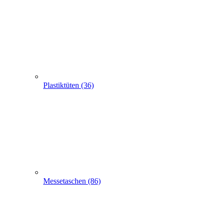
Plastiktüten (36)
Messetaschen (86)
Hemdchentragetaschen -Hemdchentüten(1)