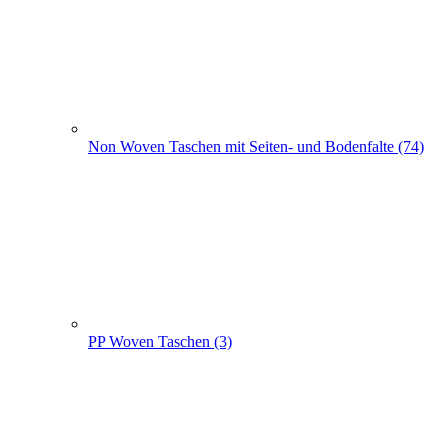
PP Woven Taschen (3)
Non Woven Beutel - Rucksäcke (56)
Weihnachts­tüten (108)
+
-