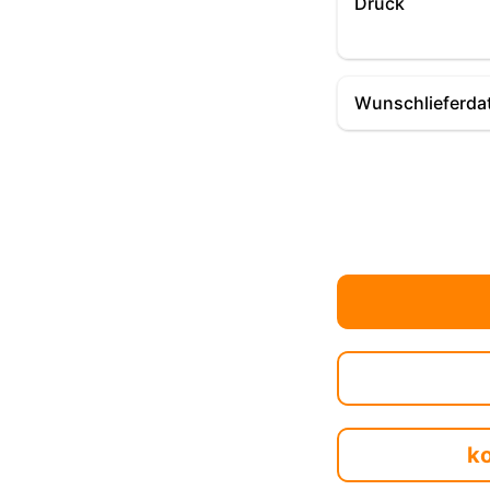
Druck
Wunschlieferda
k