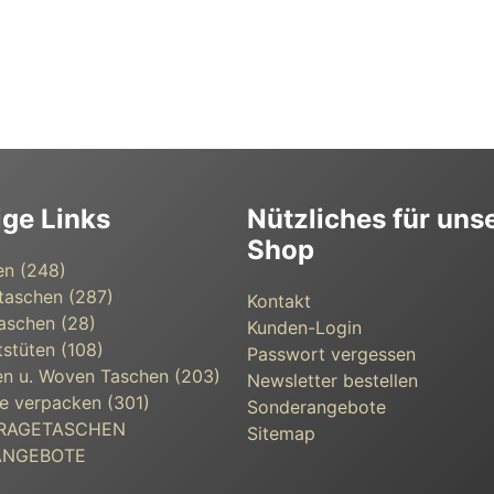
ige Links
Nützliches für uns
Shop
en (248)
taschen (287)
Kontakt
aschen (28)
Kunden-Login
s­tüten (108)
Passwort vergessen
n u. Woven Taschen (203)
Newsletter bestellen
e verpacken (301)
Sonderangebote
 TRAGETASCHEN
Sitemap
ANGEBOTE