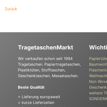
Zurück
TragetaschenMarkt
Wicht
Wir verkaufen schon seit 1994
Papiertüt
Tragetaschen. Papiertragetaschen,
Baumwoll
Plastiktüten, Stofftaschen,
Flaschent
Geschenktaschen, Messetaschen.
Weihnacht
Non Wove
Beste Qualität
Geschenk
weitere
> Lieferung europaweit
SONDER
> kurze Lieferzeiten