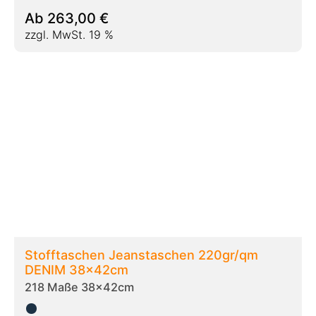
Ab
233,00
€
zzgl. MwSt. 19 %
Baumwolltaschen natur 38+10x42cm mit
Boden- und Seitenfalte
209e Maße 38+10x42cm