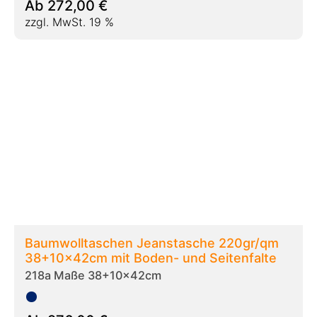
Ab
276,00
€
zzgl. MwSt. 19 %
Stoffsack - Baumwollsäckchen natur
38x42cm
220b Maße 38x42cm