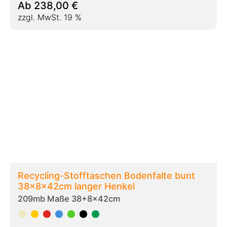
Ab
272,00
€
zzgl. MwSt. 19 %
Baumwolltaschen Jeanstasche 220gr/qm
38+10x42cm mit Boden- und Seitenfalte
218a Maße 38+10x42cm