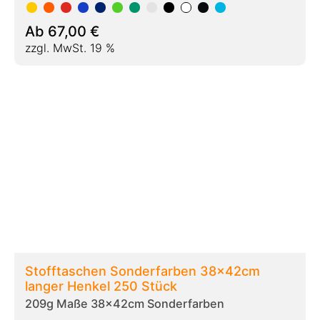
Ab
424,00
€
zzgl. MwSt. 19 %
Stofftaschen bunt 180gr/qm 38x42cm
langer Henkel
209ba Maße 38x42cm