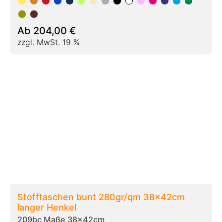
209bc Maße 38x42cm
Ab
238,00
€
zzgl. MwSt. 19 %
Baumwolltaschen bunt 38x42cm Fairtrade
252c Maße 38x42cm