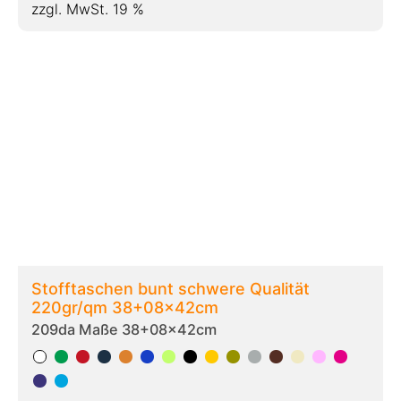
Ab
238,00
€
zzgl. MwSt. 19 %
Recycling-Stofftaschen Bodenfalte bunt
38x8x42cm langer Henkel
209mb Maße 38+8x42cm