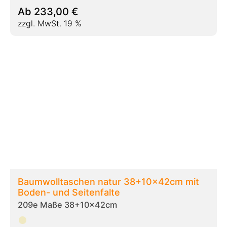
Ab
119,00
€
zzgl. MwSt. 19 %
Baumwolltaschen 340gr/qm Qualität
38+10x42cm mit Boden- und Seitenfalte
209ea Maße 38x10x42cm