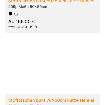
209k Maße 70x50cm
Ab
209,00
€
zzgl. MwSt. 19 %
Stofftaschen bunt 38x42cm langer Henkel
209b Maße 38x42cm