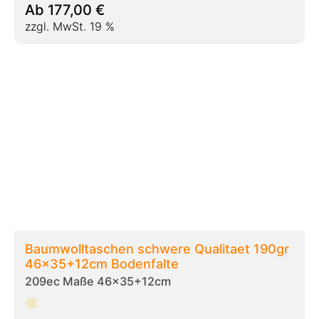
Ab
133,00
€
zzgl. MwSt. 19 %
Stofftaschen bunt 38+10x42cm
209d Maße 38+10x42cm