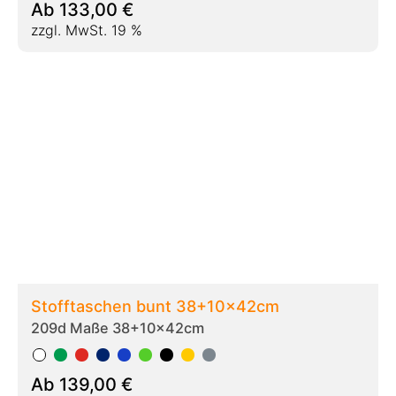
Ab
139,00
€
zzgl. MwSt. 19 %
Stofftaschen bunt schwere Qualität
220gr/qm 38+08x42cm
209da Maße 38+08x42cm