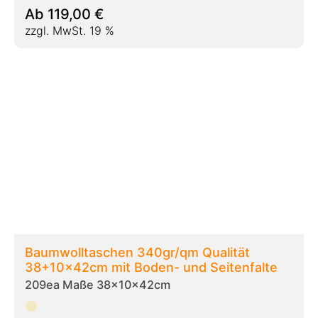
Ab
206,00
€
zzgl. MwSt. 19 %
Baumwolltaschen schwere Qualität 280gr
42x42+10cm Bodenfalte
209eb Maße 42x42+10cm