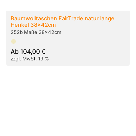
Stofftaschen bunt 22x26cm kurze Henkel
209c Maße 22x26cm
Ab
77,00
€
zzgl. MwSt. 19 %