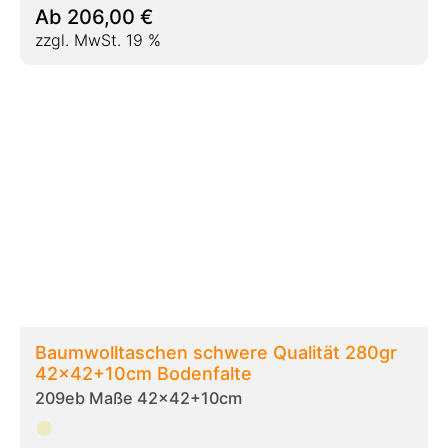
Ab
177,00
€
zzgl. MwSt. 19 %
Baumwolltaschen schwere Qualitaet 190gr
46x35+12cm Bodenfalte
209ec Maße 46x35+12cm