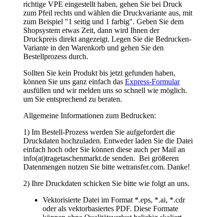
können Sie uns ganz einfach das
Express-Formular
ausfüllen und wir melden uns so schnell wie möglich.
um Sie entsprechend zu beraten.
Allgemeine Informationen zum Bedrucken:
1) Im Bestell-Prozess werden Sie aufgefordert die
Druckdaten hochzuladen. Entweder laden Sie die Datei
einfach hoch oder Sie können diese auch per Mail an
info(at)tragetaschenmarkt.de senden. Bei größeren
Datenmengen nutzen Sie bitte wetransfer.com. Danke!
2) Ihre Druckdaten schicken Sie bitte wie folgt an uns.
Vektorisierte Datei im Format *.eps, *.ai, *.cdr
oder als vektorbasiertes PDF. Diese Formate
können ohne Qualitätsverlust beliebig skaliert
werden. Auf Grafiken in z.B. .jpg oder .png
sollten Sie verzichten, denn mit diesen Formaten
können Sie unscharfe oder verpixelte Drucke
bekommen.
Umwandlung der enthaltenen Texte oder
Schriftzeichen in Kurven bzw. Pfade. Somit ist
gewährleistet, dass Ihre gewünschte Schrift
richtig dargestellt und beliebig vergrößert oder