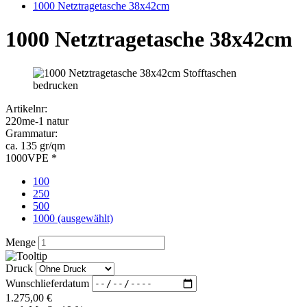
220me-1 natur
Grammatur:
ca. 135 gr/qm
VPE *
100
250
500
1000 (ausgewählt)
Menge
Druck
Wunschlieferdatum
1.275,00
€
zzgl. MwSt. 19 %
Preis pro Stück:
1,28 €
Bedruckung anfragen
kostenlose Druckvorschau
Baumwolltaschen natur mit Netzstruktur 38x42cm /
Stückzahl: 1000