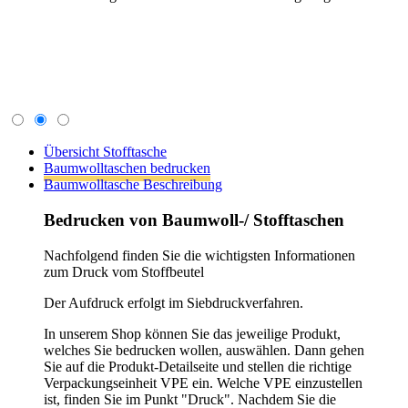
Übersicht Stofftasche
Baumwolltaschen bedrucken
Baumwolltasche Beschreibung
Bedrucken von Baumwoll-/ Stofftaschen
Nachfolgend finden Sie die wichtigsten Informationen
zum Druck vom Stoffbeutel
Der Aufdruck erfolgt im Siebdruckverfahren.
In unserem Shop können Sie das jeweilige Produkt,
welches Sie bedrucken wollen, auswählen. Dann gehen
Sie auf die Produkt-Detailseite und stellen die richtige
Verpackungseinheit VPE ein. Welche VPE einzustellen
ist, finden Sie im Punkt "Druck". Nachdem Sie die
richtige VPE eingestellt haben, gehen Sie bei Druck
zum Pfeil rechts und wählen die Druckvariante aus, mit
zum Beispiel "1 seitig und 1 farbig". Geben Sie dem
Shopsystem etwas Zeit, dann wird Ihnen der
Druckpreis direkt angezeigt. Legen Sie die Bedrucken-
Variante in den Warenkorb und gehen Sie den
Bestellprozess durch.
Sollten Sie kein Produkt bis jetzt gefunden haben,