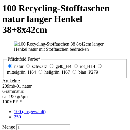
Pflichtfeld
Farbe
*
natur
schwarz
gelb_H4
rot_H14
mittelgrün_H64
hellgrün_H67
blau_P279
Artikelnr:
209mb-01 natur
Grammatur:
ca. 190 gr/qm
VPE *
100 (ausgewählt)
250
Menge
Druck
Wunschlieferdatum
272,00
€
zzgl. MwSt. 19 %
Preis pro Stück:
2,72 €