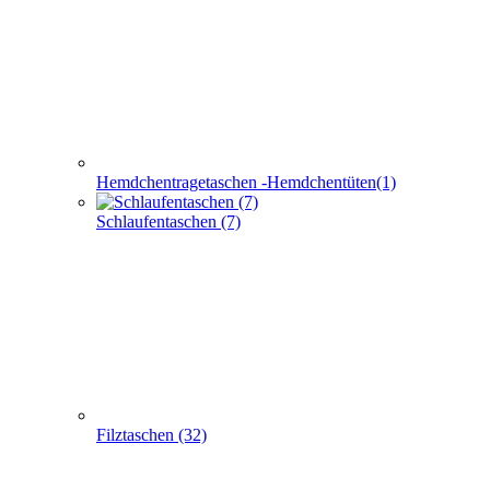
Hemdchentragetaschen -Hemdchentüten(1)
Schlaufentaschen (7)
Filztaschen (32)
Taschen mit Sichtfenster (24)