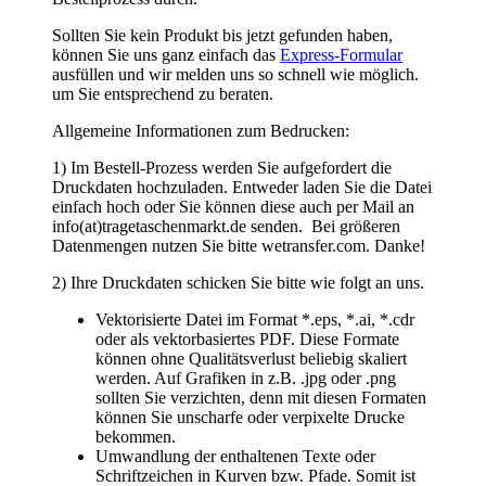
Druckdaten hochzuladen. Entweder laden Sie die Datei
einfach hoch oder Sie können diese auch per Mail an
info(at)tragetaschenmarkt.de senden. Bei größeren
Datenmengen nutzen Sie bitte wetransfer.com. Danke!
2) Ihre Druckdaten schicken Sie bitte wie folgt an uns.
Vektorisierte Datei im Format *.eps, *.ai, *.cdr
oder als vektorbasiertes PDF. Diese Formate
können ohne Qualitätsverlust beliebig skaliert
werden. Auf Grafiken in z.B. .jpg oder .png
sollten Sie verzichten, denn mit diesen Formaten
können Sie unscharfe oder verpixelte Drucke
bekommen.
Umwandlung der enthaltenen Texte oder
Schriftzeichen in Kurven bzw. Pfade. Somit ist
gewährleistet, dass Ihre gewünschte Schrift
richtig dargestellt und beliebig vergrößert oder
verkleinert werden kann.
Je nach Druckverfahren benötigen wir die
Farbangaben nach HKS oder Pantone C oder U
oder in CMYK
Strichstärken für den Positivdruck mindestens 0,5
mm und für den Negativdruck mindestens 1,5
mm