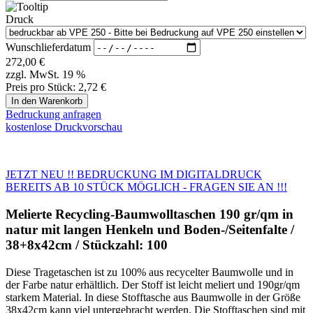
Bedruckung anfragen
kostenlose Druckvorschau
JETZT NEU !! BEDRUCKUNG IM DIGITALDRUCK
BEREITS AB 10 STÜCK MÖGLICH - FRAGEN SIE AN !!!
Melierte Recycling-Baumwolltaschen 190 gr/qm in
natur mit langen Henkeln und Boden-/Seitenfalte /
38+8x42cm / Stückzahl: 100
Diese Tragetaschen ist zu 100% aus recycelter Baumwolle und in
der Farbe natur erhältlich. Der Stoff ist leicht meliert und 190gr/qm
starkem Material. In diese Stofftasche aus Baumwolle in der Größe
38x42cm kann viel untergebracht werden. Die Stofftaschen sind mit
langen Henkel (ca. 70cm) incl. stabiler Kreuznaht und die Innen-
Nähte sind verkettelt.
Nach GLOBAL RECYCLED STANDARD zertifiziert
Muster gegen Vorkasse möglich. Deutschland € 7,50 zzgl. MwSt /
Österreich € 15,00 / Schweiz € 25,-.
Diese Stofftaschen werden mit einer Verpackungseinheit 100 Stück