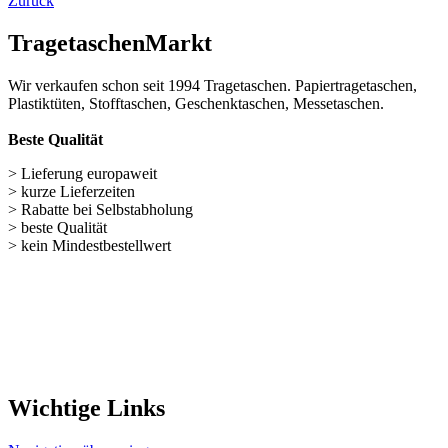
> Lieferung europaweit
> kurze Lieferzeiten
> Rabatte bei Selbstabholung
> beste Qualität
> kein Mindestbestellwert
Wichtige Links
Navigation überspringen
Papiertüten (248)
Baumwolltaschen (287)
Flaschentaschen (28)
Weihnachts­tüten (108)
Non Woven u. Woven Taschen (203)
Geschenke verpacken (301)
weitere TRAGETASCHEN SONDERANGEBOTE