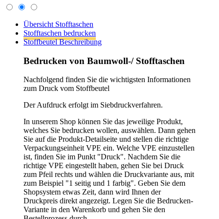
Nachfolgend finden Sie die wichtigsten Informationen
zum Druck vom Stoffbeutel
Der Aufdruck erfolgt im Siebdruckverfahren.
In unserem Shop können Sie das jeweilige Produkt,
welches Sie bedrucken wollen, auswählen. Dann gehen
Sie auf die Produkt-Detailseite und stellen die richtige
Verpackungseinheit VPE ein. Welche VPE einzustellen
ist, finden Sie im Punkt "Druck". Nachdem Sie die
richtige VPE eingestellt haben, gehen Sie bei Druck
zum Pfeil rechts und wählen die Druckvariante aus, mit
zum Beispiel "1 seitig und 1 farbig". Geben Sie dem
Shopsystem etwas Zeit, dann wird Ihnen der
Druckpreis direkt angezeigt. Legen Sie die Bedrucken-
Variante in den Warenkorb und gehen Sie den
Bestellprozess durch.
Sollten Sie kein Produkt bis jetzt gefunden haben,
können Sie uns ganz einfach das
Express-Formular
ausfüllen und wir melden uns so schnell wie möglich.
um Sie entsprechend zu beraten.
Allgemeine Informationen zum Bedrucken:
1) Im Bestell-Prozess werden Sie aufgefordert die