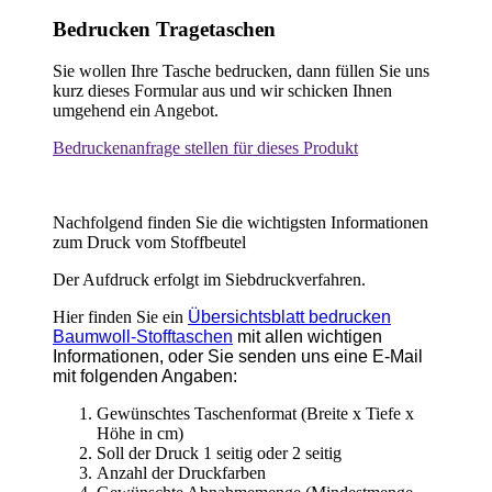
Nachfolgend finden Sie die wichtigsten Informationen
zum Druck vom Stoffbeutel
Der Aufdruck erfolgt im Siebdruckverfahren.
Hier finden Sie ein
Übersichtsblatt bedrucken
Baumwoll-Stofftaschen
mit allen wichtigen
Informationen, oder Sie senden uns eine E-Mail
mit folgenden Angaben:
Gewünschtes Taschenformat (Breite x Tiefe x
Höhe in cm)
Soll der Druck 1 seitig oder 2 seitig
Anzahl der Druckfarben
Gewünschte Abnahmemenge (Mindestmenge
beachten - Siehe Produktübersicht!)
Die Druckdaten benötigen wir wie folgt:
PDF- oder vektorisierte EPS-Datei (Schriften in
Kurven/Pfade umgewandelt)
Auflösung mind. 300 DPI
Geben Sie die Größe des Druckbildes in cm
(Breite x Höhe) und die Platzierung für den