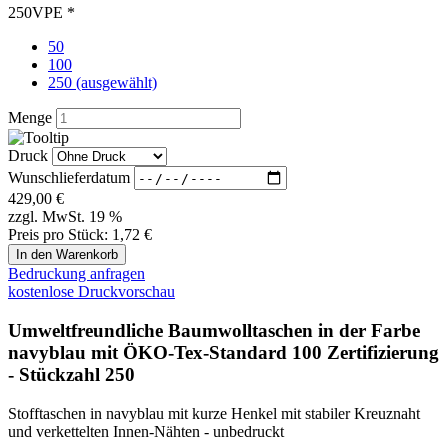
Wunschlieferdatum
429,00
€
zzgl. MwSt. 19 %
Preis pro Stück:
1,72 €
Bedruckung anfragen
kostenlose Druckvorschau
Umweltfreundliche Baumwolltaschen in der Farbe
navyblau mit ÖKO-Tex-Standard 100 Zertifizierung
- Stückzahl 250
Stofftaschen in navyblau mit kurze Henkel mit stabiler Kreuznaht
und verkettelten Innen-Nähten - unbedruckt
Diese Tragetaschen sind in vielen Farben erhältlich. Diese
Stofftasche in navyblau aus Baumwolle in der Größe 28x32cm sind
für den kleinen Einkauf. Die Stofftaschen sind mit kurze Henkel.
Diese Tragetaschen werden mit einer Verpackungseinheit 250 Stück
ausgeliefert. Gerne können diese Tragetüten auch bedruckt werden.
Bedruckung ab 250 Stück
Suchen Sie eine Sondergröße ? Wir produzieren bereits ab 500