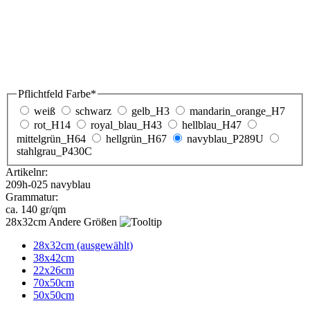
weiß
schwarz
gelb_H3
mandarin_orange_H7
rot_H14
royal_blau_H43
hellblau_H47
mittelgrün_H64
hellgrün_H67
navyblau_P289U
stahlgrau_P430C
Artikelnr:
209h-025 navyblau
Grammatur:
ca. 140 gr/qm
Andere Größen
28x32cm (ausgewählt)
38x42cm
22x26cm
70x50cm
50x50cm
VPE *
50
100
250 (ausgewählt)
Menge
Druck