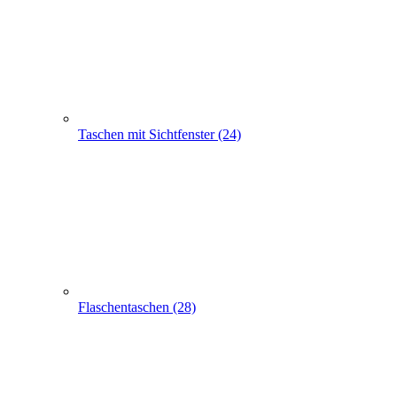
Apothekertaschen (30)
Produkt Anfrage
Suchen
Express-Anfrage
Tragetaschen bedrucken
Stoffbeutel, Baumwolltaschen, Stofftaschen
500 FairTrade Stofftaschen fuchsia 38x42cm