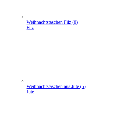
Geschenke verpacken (301)
+
-
Geschenke verpacken (301)