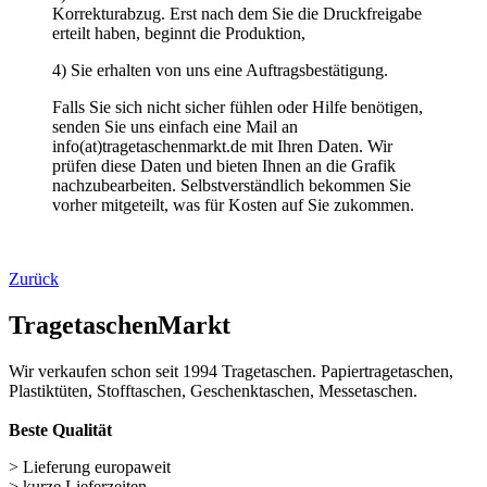
> beste Qualität
> kein Mindestbestellwert
Wichtige Links
Navigation überspringen
Papiertüten (248)
Baumwolltaschen (287)
Flaschentaschen (28)
Weihnachts­tüten (108)
Non Woven u. Woven Taschen (203)
Geschenke verpacken (301)
weitere TRAGETASCHEN SONDERANGEBOTE
Nützliches für unseren Shop