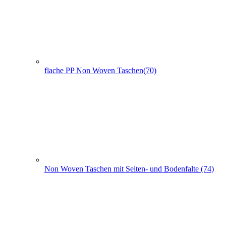
Non Woven Taschen mit Seiten- und Bodenfalte (74)
PP Woven Taschen (3)
Non Woven Beutel - Rucksäcke (56)
Weihnachts­tüten (108)
+
-