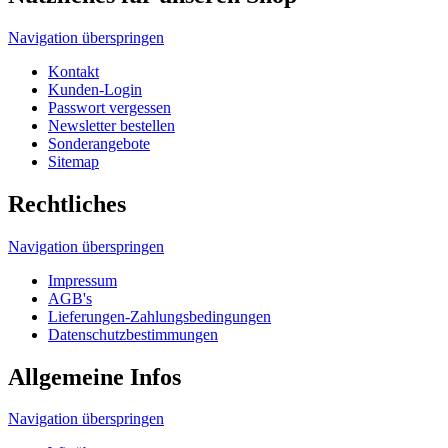
Tragetaschen Verpackungsgesetz
Produktsicherheitsgesetz
HDPE, MDPE, LDPE und LDPE DKT
Unser Tragetaschenmarkt Werbetaschen-Blog
Druckverfahren
© 2026 Tragetaschenmarkt.de
designed and seo
from omn