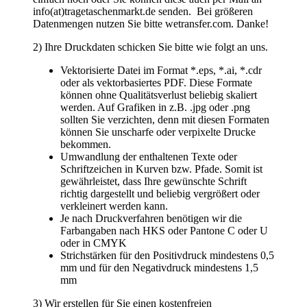
erteilt haben, beginnt die Produktion,
4) Sie erhalten von uns eine Auftragsbestätigung.
Falls Sie sich nicht sicher fühlen oder Hilfe benötigen,
senden Sie uns einfach eine Mail an
info(at)tragetaschenmarkt.de mit Ihren Daten. Wir
prüfen diese Daten und bieten Ihnen an die Grafik
nachzubearbeiten. Selbstverständlich bekommen Sie
vorher mitgeteilt, was für Kosten auf Sie zukommen.
Zurück
TragetaschenMarkt
Wir verkaufen schon seit 1994 Tragetaschen. Papiertragetaschen,
Plastiktüten, Stofftaschen, Geschenktaschen, Messetaschen.
Beste Qualität
> Lieferung europaweit
> kurze Lieferzeiten
> Rabatte bei Selbstabholung