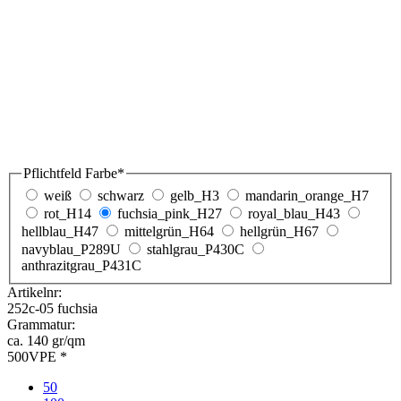
500 (ausgewählt)
Menge
Druck
Wunschlieferdatum
1.119,00
€
zzgl. MwSt. 19 %
Preis pro Stück:
2,24 €
Bedruckung anfragen
kostenlose Druckvorschau
Fair-Trade Baumwolltaschen in der Farbe fuchsia
mit kurze Henkel und unbedruckt - 38x42cm -
Stückzahl 500
100% Fairtrade-Baumwolle
Diese Tragetaschen sind fuchsia und in weiteren vielen Farben
erhältlich. In dieser Stofftasche aus Baumwolle in der Größe
38x42cm kann viel untergebracht werden. Die Stofftaschen in der
Farbe fuchsia sind mit kurze Henkel mit stabiler Kreuznaht und die
Innen-Nähte sind verkettelt. Diese Tragetaschen werden mit einer