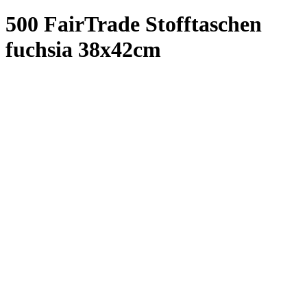
Pflichtfeld
Farbe
*
weiß
schwarz
gelb_H3
mandarin_orange_H7
rot_H14
fuchsia_pink_H27
royal_blau_H43
hellblau_H47
mittelgrün_H64
hellgrün_H67
navyblau_P289U
stahlgrau_P430C
anthrazitgrau_P431C
Artikelnr:
252c-05 fuchsia
Grammatur:
ca. 140 gr/qm
VPE *
50
100
250