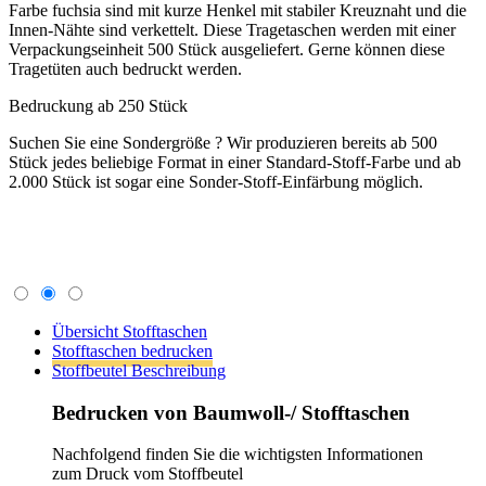
In unserem Shop können Sie das jeweilige Produkt,
welches Sie bedrucken wollen, auswählen. Dann gehen
Sie auf die Produkt-Detailseite und stellen die richtige
Verpackungseinheit VPE ein. Welche VPE einzustellen
ist, finden Sie im Punkt "Druck". Nachdem Sie die
richtige VPE eingestellt haben, gehen Sie bei Druck
zum Pfeil rechts und wählen die Druckvariante aus, mit
zum Beispiel "1 seitig und 1 farbig". Geben Sie dem
Shopsystem etwas Zeit, dann wird Ihnen der
Druckpreis direkt angezeigt. Legen Sie die Bedrucken-
Variante in den Warenkorb und gehen Sie den
Bestellprozess durch.
Sollten Sie kein Produkt bis jetzt gefunden haben,
können Sie uns ganz einfach das
Express-Formular
ausfüllen und wir melden uns so schnell wie möglich.
um Sie entsprechend zu beraten.
Allgemeine Informationen zum Bedrucken:
1) Im Bestell-Prozess werden Sie aufgefordert die
Druckdaten hochzuladen. Entweder laden Sie die Datei
einfach hoch oder Sie können diese auch per Mail an
info(at)tragetaschenmarkt.de senden. Bei größeren