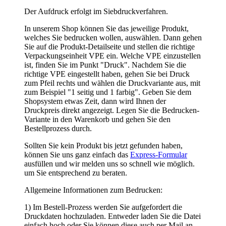
Datenmengen nutzen Sie bitte wetransfer.com. Danke!
2) Ihre Druckdaten schicken Sie bitte wie folgt an uns.
Vektorisierte Datei im Format *.eps, *.ai, *.cdr
oder als vektorbasiertes PDF. Diese Formate
können ohne Qualitätsverlust beliebig skaliert
werden. Auf Grafiken in z.B. .jpg oder .png
sollten Sie verzichten, denn mit diesen Formaten
können Sie unscharfe oder verpixelte Drucke
bekommen.
Umwandlung der enthaltenen Texte oder
Schriftzeichen in Kurven bzw. Pfade. Somit ist
gewährleistet, dass Ihre gewünschte Schrift
richtig dargestellt und beliebig vergrößert oder
verkleinert werden kann.
Je nach Druckverfahren benötigen wir die
Farbangaben nach HKS oder Pantone C oder U
oder in CMYK
Strichstärken für den Positivdruck mindestens 0,5
mm und für den Negativdruck mindestens 1,5
mm
3) Wir erstellen für Sie einen kostenfreien
Korrekturabzug. Erst nach dem Sie die Druckfreigabe