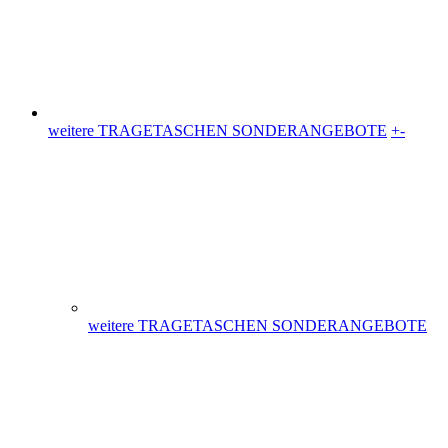
Plastiktüten (36)
Messetaschen (86)
Hemdchentragetaschen -Hemdchentüten(1)