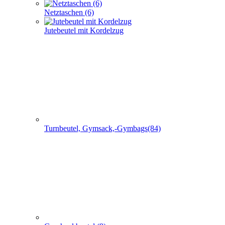
Netztaschen (6)
Jutebeutel mit Kordelzug
Turnbeutel, Gymsack,-Gymbags(84)
Geschenkbeutel (9)
Non Woven u. Woven Taschen (203)
+
-