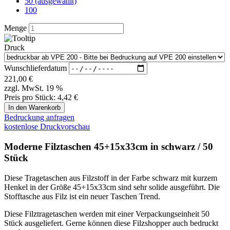
Diese Tragetaschen aus Filzstoff in der Farbe schwarz mit kurzem
Henkel in der Größe 45+15x33cm sind sehr solide ausgeführt. Die
Stofftasche aus Filz ist ein neuer Taschen Trend.
Diese Filztragetaschen werden mit einer Verpackungseinheit 50
Stück ausgeliefert. Gerne können diese Filzshopper auch bedruckt
werden.
Filztaschen: Der Trend für stilvolle und nachhaltige
Verpackungen
Entdecken Sie die Welt der
Filztaschen
– die perfekte Mischung
aus Nachhaltigkeit, Funktionalität und modernem Design. Ob als
Filz-Einkaufstasche
, trendiger
Shopper aus Filz
oder stilvolle
Filztragetaschen
, diese robusten Taschen sind die ideale Wahl für
Ihr Business. Sie bieten nicht nur viel Platz, sondern sind auch ein
Hingucker, der Ihre Marke auf elegante Weise präsentiert.
Artikelbeschreibung:
Unsere
Filztaschen
bestehen aus hochwertigem,
umweltfreundlichem Filzmaterial, das sowohl strapazierfähig als
auch leicht ist. Perfekt geeignet für den täglichen Einkauf, als
trendige
Filz-Einkaufstasche
, oder als modischer Begleiter für den
Alltag. Die
Shopper aus Filz
sind besonders praktisch und bieten