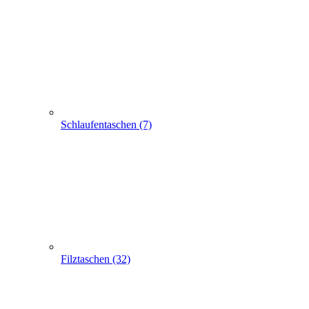
Filztaschen (32)
Taschen mit Sichtfenster (24)
Flaschentaschen (28)