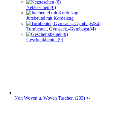
Netztaschen (6)
Jutebeutel mit Kordelzug
Turnbeutel, Gymsack,-Gymbags(84)
Geschenkbeutel (9)
Non Woven u. Woven Taschen (203)
+
-
Non Woven u. Woven Taschen (203)
flache PP Non Woven Taschen(70)