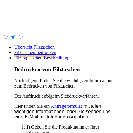
Der Aufdruck erfolgt im Siebdruckverfahren.
Hier finden Sie ein
Anfrageformular
mit allen
wichtigen Informationen, oder Sie senden uns
eine E-Mail mit folgenden Angaben:
1) Geben Sie die Produktnummer Ihrer
Filztasche an
2) Soll der Druck 1seitig oder 2seitig sein
3) Anzahl der Druckfarben
4) gewünschte Abnahmemenge(
Mindestabnahmemengen beachten -
Siehe Produktübersicht!)
Gerne können Sie gleich das Druckbild im
nachgenannten Format mitschicken:
1) PDF- oder vektorisierte EPS-Datei
(Schriften in Kurven/Pfade umgewandelt)
2) Auflösung mind. 300 DPI
3) Aufdruckgröße in cm (Breite x Höhe -
Standard ist ca. 28x30cm)
Zurück