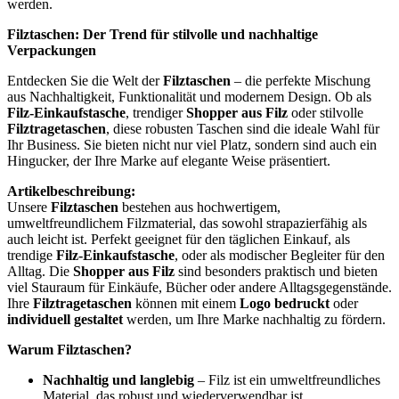
viel Stauraum für Einkäufe, Bücher oder andere Alltagsgegenstände.
Ihre
Filztragetaschen
können mit einem
Logo bedruckt
oder
individuell gestaltet
werden, um Ihre Marke nachhaltig zu fördern.
Warum Filztaschen?
Nachhaltig und langlebig
– Filz ist ein umweltfreundliches
Material, das robust und wiederverwendbar ist.
Vielseitig einsetzbar
– Ideal für den Einkauf, als
Geschenkverpackung oder als Werbegeschenk.
Individuell bedruckbar
– Passen Sie die
Filztaschen
mit
Ihrem Logo oder Design an, um Ihre Marke perfekt zu
präsentieren.
Trendbewusst
– Filz liegt voll im Trend und sorgt für einen
modernen, eleganten Look.
Egal, ob als nachhaltige
Einkaufstasche
, stilvolle
Filztragetasche
oder als individuelles Werbemittel – diese Taschen sind die perfekte
Wahl für Unternehmen, die ihre Markenbotschaft nachhaltig und
modisch vermitteln möchten.
Jetzt Ihre Filztaschen bedrucken lassen und die perfekte
Verpackungslösung für Ihr Business finden!
Die angegebenen Farbnummern sind ca. Angaben und können
leicht abweichen.