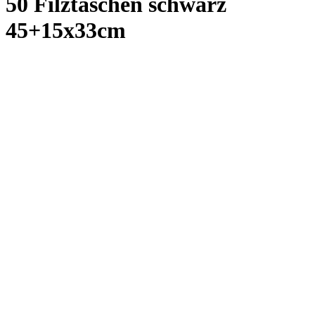
Pflichtfeld
Farbe
*
schwarz
mandarin_orange_H7
hellblau_H47
rot_P1805
navyblau_P289U
dunkelgrau_P429
hellgrau_P427U
Artikelnr:
271-005 schwarz
Grammatur:
ca. 220 gr/qm PE Filz