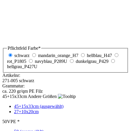
Andere Größen
45+15x33cm (ausgewählt)
27+10x20cm
VPE *
50 (ausgewählt)
100
Menge
Druck
Wunschlieferdatum
221,00
€
zzgl. MwSt. 19 %
Preis pro Stück:
4,42 €
Bedruckung anfragen
kostenlose Druckvorschau
Moderne Filztaschen 45+15x33cm in schwarz / 50
Stück