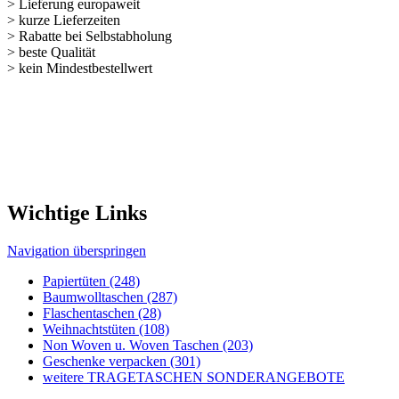
Baumwolltaschen (287)
Flaschentaschen (28)
Weihnachts­tüten (108)
Non Woven u. Woven Taschen (203)
Geschenke verpacken (301)
weitere TRAGETASCHEN SONDERANGEBOTE
Nützliches für unseren Shop
Navigation überspringen
Kontakt
Kunden-Login
Passwort vergessen
Newsletter bestellen
Sonderangebote
Sitemap
Rechtliches
Navigation überspringen
Impressum