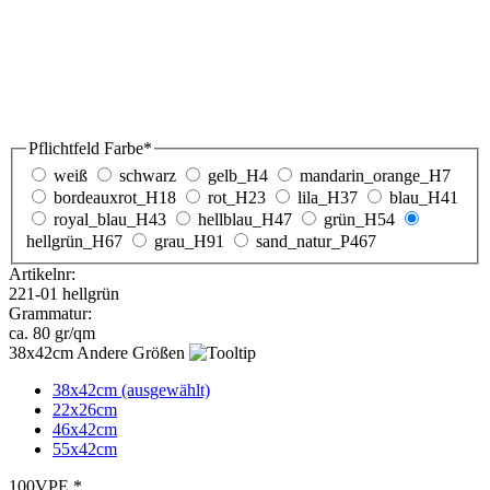
Pflichtfeld
Farbe
*
weiß
schwarz
gelb_H4
mandarin_orange_H7
bordeauxrot_H18
rot_H23
lila_H37
blau_H41
royal_blau_H43
hellblau_H47
grün_H54
hellgrün_H67
grau_H91
sand_natur_P467
Artikelnr:
221-01 hellgrün
Grammatur:
ca. 80 gr/qm
Andere Größen
38x42cm (ausgewählt)
22x26cm
46x42cm
55x42cm
VPE *