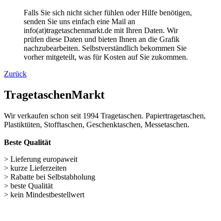
> Lieferung europaweit
> kurze Lieferzeiten
> Rabatte bei Selbstabholung
> beste Qualität
> kein Mindestbestellwert
Wichtige Links
Navigation überspringen
Papiertüten (248)
Baumwolltaschen (287)
Flaschentaschen (28)
Weihnachts­tüten (108)
Non Woven u. Woven Taschen (203)
Geschenke verpacken (301)
weitere TRAGETASCHEN SONDERANGEBOTE