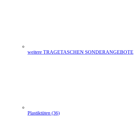
Plastiktüten (36)
Messetaschen (86)
Hemdchentragetaschen -Hemdchentüten(1)