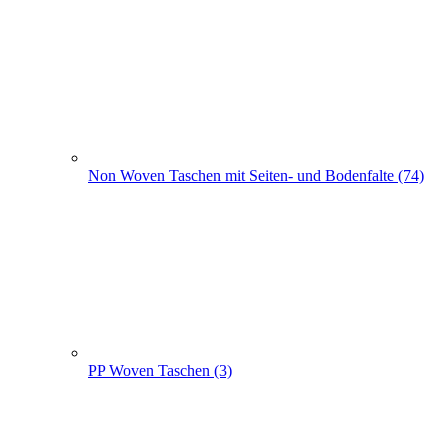
Non Woven Taschen mit Seiten- und Bodenfalte (74)
PP Woven Taschen (3)
Non Woven Beutel - Rucksäcke (56)
Weihnachts­tüten (108)
+
-