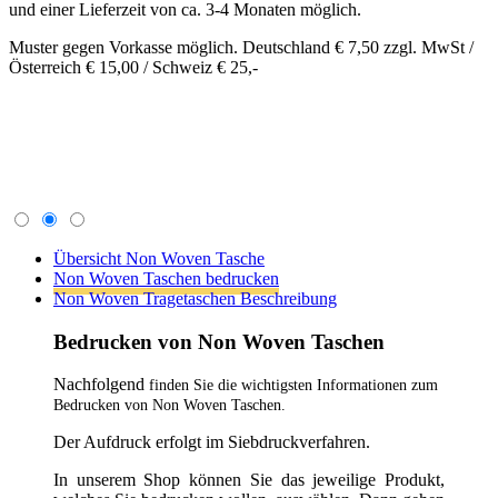
Nachfolgend
finden Sie die wichtigsten Informationen zum
Bedrucken von Non Woven Taschen.
Der Aufdruck erfolgt im Siebdruckverfahren.
In unserem Shop können Sie das jeweilige Produkt,
welches Sie bedrucken wollen, auswählen. Dann gehen
Sie auf die Produkt-Detailseite und stellen die richtige
Verpackungseinheit VPE ein. Welche VPE einzustellen
ist, finden Sie im Punkt "Druck". Nachdem Sie die
richtige VPE eingestellt haben, gehen Sie bei Druck
zum Pfeil rechts und wählen die Druckvariante aus, mit
zum Beispiel "1 seitig und 1 farbig". Geben Sie dem
Shopsystem etwas Zeit, dann wird Ihnen der
Druckpreis direkt angezeigt. Legen Sie die Bedrucken-
Variante in den Warenkorb und gehen Sie den
Bestellprozess durch.
Sollten Sie kein Produkt bis jetzt gefunden haben,
können Sie uns ganz einfach das
Express-Formular
ausfüllen und wir melden uns so schnell wie möglich.
um Sie entsprechend zu beraten.
Allgemeine Informationen zum Bedrucken: