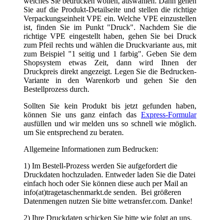
1) Im Bestell-Prozess werden Sie aufgefordert die
Druckdaten hochzuladen. Entweder laden Sie die Datei
einfach hoch oder Sie können diese auch per Mail an
info(at)tragetaschenmarkt.de senden. Bei größeren
Datenmengen nutzen Sie bitte wetransfer.com. Danke!
2) Ihre Druckdaten schicken Sie bitte wie folgt an uns.
Vektorisierte Datei im Format *.eps, *.ai, *.cdr
oder als vektorbasiertes PDF. Diese Formate
können ohne Qualitätsverlust beliebig skaliert
werden. Auf Grafiken in z.B. .jpg oder .png
sollten Sie verzichten, denn mit diesen Formaten
können Sie unscharfe oder verpixelte Drucke
bekommen.
Umwandlung der enthaltenen Texte oder
Schriftzeichen in Kurven bzw. Pfade. Somit ist
gewährleistet, dass Ihre gewünschte Schrift
richtig dargestellt und beliebig vergrößert oder
verkleinert werden kann.
Je nach Druckverfahren benötigen wir die
Farbangaben nach HKS oder Pantone C oder U
oder in CMYK
Strichstärken für den Positivdruck mindestens 0,5
mm und für den Negativdruck mindestens 1,5