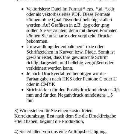
mm
3) Wir erstellen für Sie einen kostenfreien
Korrekturabzug. Erst nach dem Sie die Druckfreigabe
erteilt haben, beginnt die Produktion,
4) Sie erhalten von uns eine Auftragsbestätigung.
Falls Sie sich nicht sicher fühlen oder Hilfe benötigen,
senden Sie uns einfach eine Mail an
info(at)tragetaschenmarkt.de mit Ihren Daten. Wir
prüfen diese Daten und bieten Ihnen an die Grafik
nachzubearbeiten. Selbstverständlich bekommen Sie
vorher mitgeteilt, was für Kosten auf Sie zukommen.
Zurück
TragetaschenMarkt
Wir verkaufen schon seit 1994 Tragetaschen. Papiertragetaschen,
Plastiktüten, Stofftaschen, Geschenktaschen, Messetaschen.
Beste Qualität