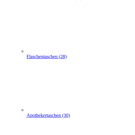
Apothekertaschen (30)
Produkt Anfrage
Suchen
Express-Anfrage
Tragetaschen bedrucken
Stoffbeutel, Baumwolltaschen, Stofftaschen
50 Non Woven Vliestaschen 222 blau 38x42cm