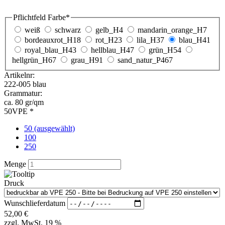
Menge
Druck
Wunschlieferdatum
52,00
€
zzgl. MwSt. 19 %
Preis pro Stück:
1,04 €
Bedruckung anfragen
kostenlose Druckvorschau
PP Non Woven Tragetaschen in blau und einer VPE
von 50 Stück sind Tragetaschen mit stabilen langen
Henkeln / 38x42cm
PP NON WOVEN Tragetaschen in der Farbe blau sind aus stabilem
und robustem Polypropylen. Zu diesen PP Non Woven Bags sagt
man auch gerne Vliestaschen oder Stofftaschen. Diese Non Woven
Tragetaschen in blau sind eine günstige Alternative zu
Baumwolltaschen, da Sie sehr stabil und widerstandsfähig sind.
Diese PP-Woven-Taschen in der Farbe blau werden mit einer
Verpackungseinheit 50 Stück ausgeliefert und sind ideale