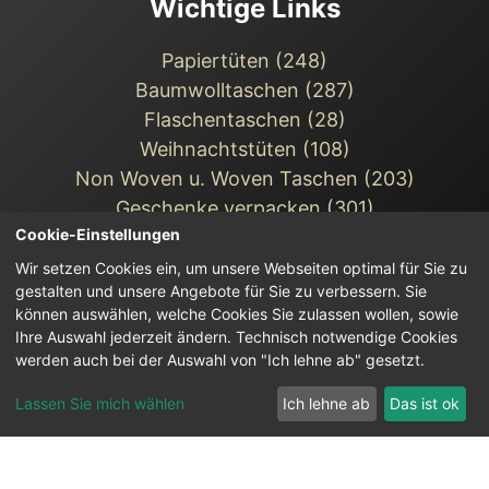
Wichtige Links
Papiertüten (248)
Baumwolltaschen (287)
Flaschentaschen (28)
Weihnachts­tüten (108)
Non Woven u. Woven Taschen (203)
Geschenke verpacken (301)
Cookie-Einstellungen
weitere TRAGETASCHEN
SONDERANGEBOTE
Wir setzen Cookies ein, um unsere Webseiten optimal für Sie zu
gestalten und unsere Angebote für Sie zu verbessern. Sie
können auswählen, welche Cookies Sie zulassen wollen, sowie
Ihre Auswahl jederzeit ändern. Technisch notwendige Cookies
werden auch bei der Auswahl von "Ich lehne ab" gesetzt.
Lassen Sie mich wählen
Ich lehne ab
Das ist ok
© 2026 Tragetaschenmarkt.de
DESIGNED AND
SEO FROM OMN