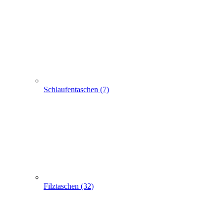
Filztaschen (32)
Taschen mit Sichtfenster (24)
Flaschentaschen (28)