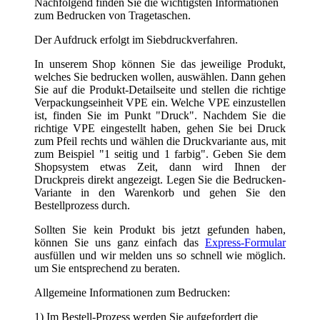
Sollten Sie kein Produkt bis jetzt gefunden haben,
können Sie uns ganz einfach das
Express-Formular
ausfüllen und wir melden uns so schnell wie möglich.
um Sie entsprechend zu beraten.
Allgemeine Informationen zum Bedrucken:
1) Im Bestell-Prozess werden Sie aufgefordert die
Druckdaten hochzuladen. Entweder laden Sie die Datei
einfach hoch oder Sie können diese auch per Mail an
info(at)tragetaschenmarkt.de senden. Bei größeren
Datenmengen nutzen Sie bitte wetransfer.com. Danke!
2) Ihre Druckdaten schicken Sie bitte wie folgt an uns.
Vektorisierte Datei im Format *.eps, *.ai, *.cdr
oder als vektorbasiertes PDF. Diese Formate
können ohne Qualitätsverlust beliebig skaliert
werden. Auf Grafiken in z.B. .jpg oder .png
sollten Sie verzichten, denn mit diesen Formaten
können Sie unscharfe oder verpixelte Drucke
bekommen.
Umwandlung der enthaltenen Texte oder
Schriftzeichen in Kurven bzw. Pfade. Somit ist
gewährleistet, dass Ihre gewünschte Schrift
richtig dargestellt und beliebig vergrößert oder