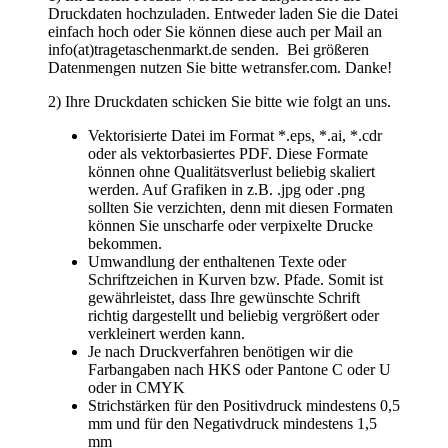
verkleinert werden kann.
Je nach Druckverfahren benötigen wir die
Farbangaben nach HKS oder Pantone C oder U
oder in CMYK
Strichstärken für den Positivdruck mindestens 0,5
mm und für den Negativdruck mindestens 1,5
mm
3) Wir erstellen für Sie einen kostenfreien
Korrekturabzug. Erst nach dem Sie die Druckfreigabe
erteilt haben, beginnt die Produktion,
4) Sie erhalten von uns eine Auftragsbestätigung.
Falls Sie sich nicht sicher fühlen oder Hilfe benötigen,
senden Sie uns einfach eine Mail an
info(at)tragetaschenmarkt.de mit Ihren Daten. Wir
prüfen diese Daten und bieten Ihnen an die Grafik
nachzubearbeiten. Selbstverständlich bekommen Sie
vorher mitgeteilt, was für Kosten auf Sie zukommen.
Zurück
TragetaschenMarkt