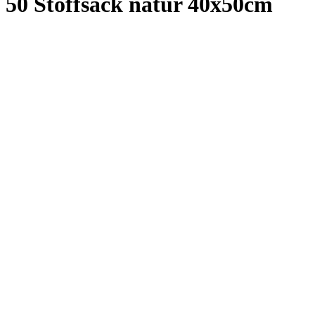
Artikelnr:
220g-005 natur
Grammatur:
ca. 135 gr/qm
Andere Größen
40x50cm (ausgewählt)
15x20cm
25x35cm
38x42cm
10x12cm