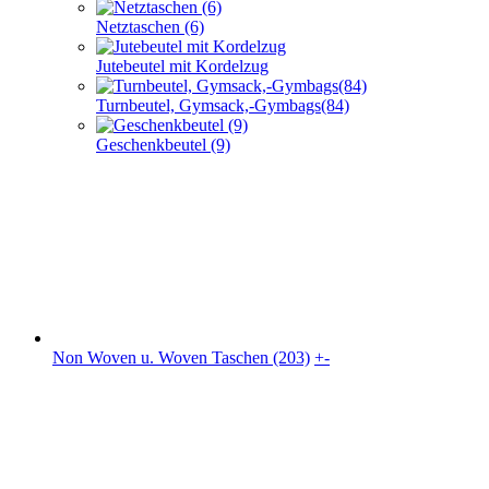
Netztaschen (6)
Jutebeutel mit Kordelzug
Turnbeutel, Gymsack,-Gymbags(84)
Geschenkbeutel (9)
Non Woven u. Woven Taschen (203)
+
-
Non Woven u. Woven Taschen (203)
flache PP Non Woven Taschen(70)