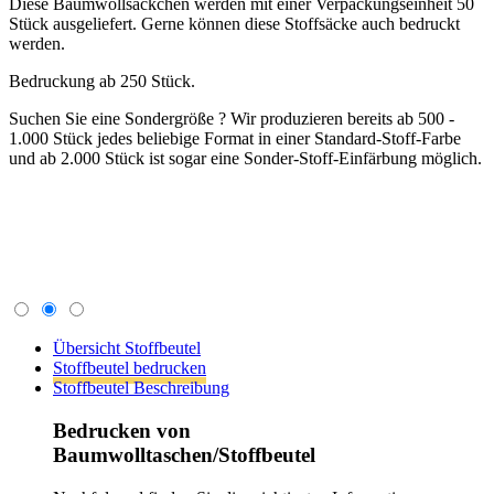
Stoffbeutel bedrucken
Stoffbeutel Beschreibung
Bedrucken von
Baumwolltaschen/Stoffbeutel
Nachfolgend finden Sie die wichtigsten Informationen
zum Bedrucken von Tragetaschen.
Der Aufdruck erfolgt im Siebdruckverfahren.
In unserem Shop können Sie das jeweilige Produkt,
welches Sie bedrucken wollen, auswählen. Dann gehen
Sie auf die Produkt-Detailseite und stellen die richtige
Verpackungseinheit VPE ein. Welche VPE einzustellen
ist, finden Sie im Punkt "Druck". Nachdem Sie die
richtige VPE eingestellt haben, gehen Sie bei Druck
zum Pfeil rechts und wählen die Druckvariante aus, mit
zum Beispiel "1 seitig und 1 farbig". Geben Sie dem
Shopsystem etwas Zeit, dann wird Ihnen der
Druckpreis direkt angezeigt. Legen Sie die Bedrucken-
Variante in den Warenkorb und gehen Sie den
Bestellprozess durch.