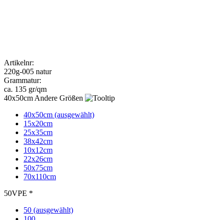
22x26cm
50x75cm
70x110cm
VPE *
50 (ausgewählt)
100
250
Menge
Druck
Wunschlieferdatum
94,00
€
zzgl. MwSt. 19 %
Preis pro Stück:
1,88 €
Bedruckung anfragen
kostenlose Druckvorschau
Stoffsack - Baumwollsäckchen oder auch Jutesack
oder Leinenbeutel genannt in der Farbe natur /