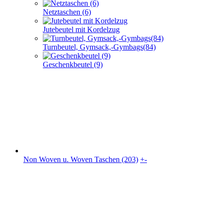
Netztaschen (6)
Jutebeutel mit Kordelzug
Turnbeutel, Gymsack,-Gymbags(84)
Geschenkbeutel (9)
Non Woven u. Woven Taschen (203)
+
-
Non Woven u. Woven Taschen (203)
flache PP Non Woven Taschen(70)