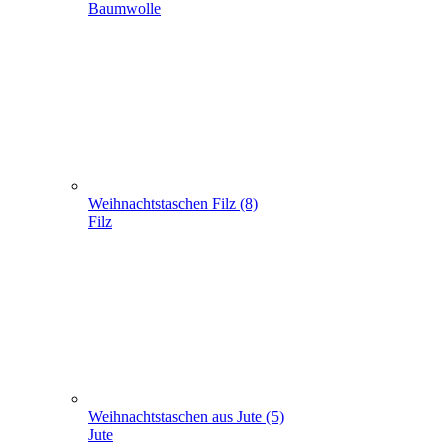
Weihnachtstaschen aus Jute (5)
Jute
Geschenke verpacken (301)
+
-