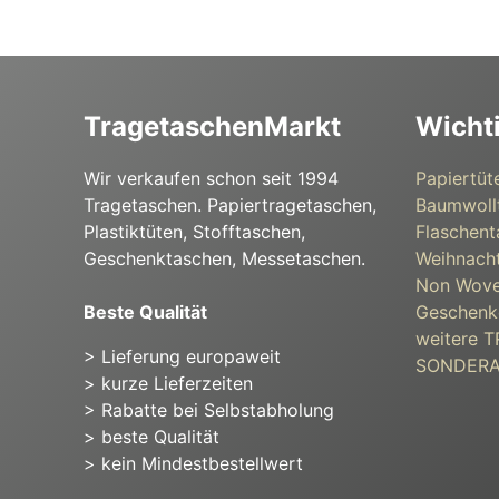
TragetaschenMarkt
Wicht
Wir verkaufen schon seit 1994
Papiertüt
Tragetaschen. Papiertragetaschen,
Baumwoll
Plastiktüten, Stofftaschen,
Flaschent
Geschenktaschen, Messetaschen.
Weihnacht
Non Wove
Beste Qualität
Geschenk
weitere
> Lieferung europaweit
SONDER
> kurze Lieferzeiten
> Rabatte bei Selbstabholung
> beste Qualität
> kein Mindestbestellwert