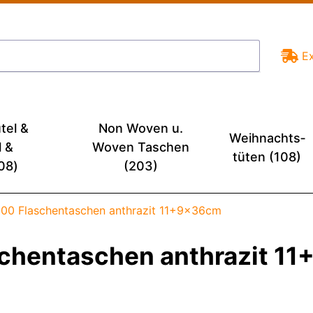
E
tel &
Non Woven u.
Weihnachts­
l &
Woven Taschen
tüten (108)
08)
(203)
100 Flaschentaschen anthrazit 11+9x36cm
schentaschen anthrazit 1