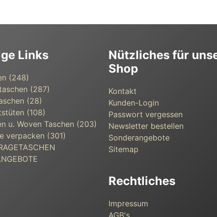
ige Links
Nützliches für uns
Shop
en (248)
taschen (287)
Kontakt
aschen (28)
Kunden-Login
s­tüten (108)
Passwort vergessen
n u. Woven Taschen (203)
Newsletter bestellen
e verpacken (301)
Sonderangebote
 TRAGETASCHEN
Sitemap
ANGEBOTE
Rechtliches
Impressum
AGB's