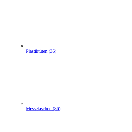
Plastiktüten (36)
Messetaschen (86)
Hemdchentragetaschen -Hemdchentüten(1)