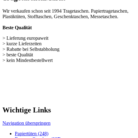
> Rabatte bei Selbstabholung
> beste Qualität
> kein Mindestbestellwert
Wichtige Links
Navigation überspringen
Papiertüten (248)
Baumwolltaschen (287)
Flaschentaschen (28)
Weihnachts­tüten (108)
Non Woven u. Woven Taschen (203)
Geschenke verpacken (301)
weitere TRAGETASCHEN SONDERANGEBOTE
Nützliches für unseren Shop