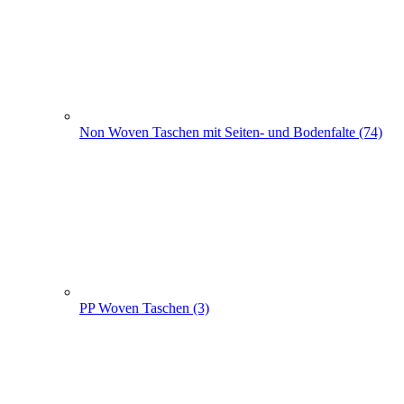
PP Woven Taschen (3)
Non Woven Beutel - Rucksäcke (56)
Weihnachts­tüten (108)
+
-