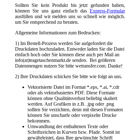
einfach hoch oder Sie können diese auch per Mail an
info(at)tragetaschenmarkt.de senden. Bei größeren
Datenmengen nutzen Sie bitte wetransfer.com. Danke!
2) Ihre Druckdaten schicken Sie bitte wie folgt an uns.
Vektorisierte Datei im Format *.eps, *.ai, *.cdr
oder als vektorbasiertes PDF. Diese Formate
können ohne Qualitätsverlust beliebig skaliert
werden. Auf Grafiken in z.B. .jpg oder .png
sollten Sie verzichten, denn mit diesen Formaten
können Sie unscharfe oder verpixelte Drucke
bekommen.
Umwandlung der enthaltenen Texte oder
Schriftzeichen in Kurven bzw. Pfade. Somit ist
gewährleistet, dass Ihre gewünschte Schrift
richtig dargestellt und beliebig vergrößert oder
verkleinert werden kann.
Je nach Druckverfahren benötigen wir die
Farbangaben nach HKS oder Pantone C oder U
oder in CMYK
Strichstärken für den Positivdruck mindestens 0,5
mm und für den Negativdruck mindestens 1,5
mm