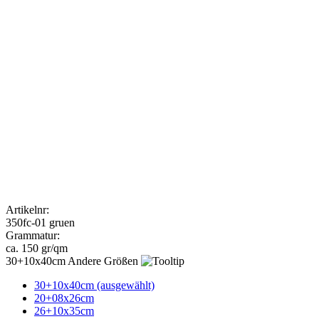
Artikelnr:
350fc-01 gruen
Grammatur:
ca. 150 gr/qm
Andere Größen
30+10x40cm (ausgewählt)
20+08x26cm
26+10x35cm
VPE *
100 (ausgewählt)
200
500
Menge