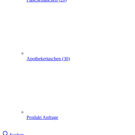
Apothekertaschen (30)
Produkt Anfrage
Suchen
Express-Anfrage
Tragetaschen bedrucken
Papiertüten, -Tragetaschen, -Taschen
100 Messetragetaschen grasgrün 30+10x40cm
100 Messetragetaschen