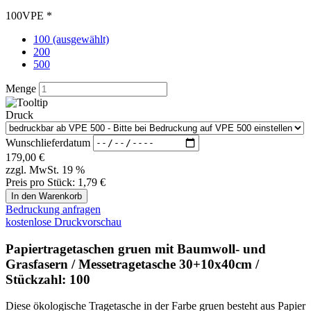
Druck
Wunschlieferdatum
179,00
€
zzgl. MwSt. 19 %
Preis pro Stück:
1,79 €
Bedruckung anfragen
kostenlose Druckvorschau
Papiertragetaschen gruen mit Baumwoll- und
Grasfasern / Messetragetasche 30+10x40cm /
Stückzahl: 100
Diese ökologische Tragetasche in der Farbe gruen besteht aus Papier
und recycelten Baumwollresten und Grasfasern, daher hat diese
Tasche eine grüne Optik. Die eingeknotete Jute-Kordel gibt dieser
Papiertüte auch noch einen natürlichen Touch. Auch der Boden ist
noch zusätzlich mit einem Verstärkungsblatt versehen. Diese
umweltfreundliche Papiertragetasche gibt es in 3 verschiedenen
Größen.
Lieferbar in 5 - 10 Werktagen