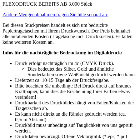
Druckbarkeit des Druckbildes hängt von Falten/Knicken der
Tragetaschen ab.
Es kann nicht direkt an die Ränder gedruckt werden (ca.
0,5cm Abstand)
Druckbild muss unbedingt auf Tauglichkeit von uns geprüft
werden.
Druckdaten bevorzugt: Offene Vektorgrafik (*.eps, *.pdf
Datei, *.ai). Schriftarten müssen zuvor in Kurven konvertiert
werden.
Sie können uns die Druckdaten ebenfalls gerne als
Bilddatei (*.jpeg, *.png, usw) senden. Bitte beachten
Sie hierbei aber, dass dies die Druckqualität
beeinträchtigen kann, je nach Qualität der Bilddatei.
Grafikdatei senden an
info@tragetaschenmarkt.de
Sollten Sie unsicher sein, ob Ihr Druckbild geeignet ist,
können Sie dies gerne zur Prüfung vorab an uns
schicken.
Übersicht Papiertüte
Papiertaschen bedrucken
Papietaschen Beschreibung