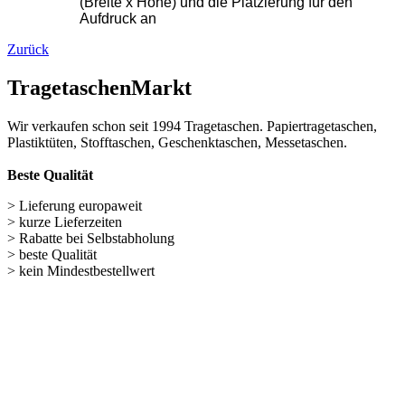
Wichtige Links
Navigation überspringen
Papiertüten (248)
Baumwolltaschen (287)
Flaschentaschen (28)
Weihnachts­tüten (108)
Non Woven u. Woven Taschen (203)
Geschenke verpacken (301)
weitere TRAGETASCHEN SONDERANGEBOTE
Nützliches für unseren Shop
Navigation überspringen
Kontakt