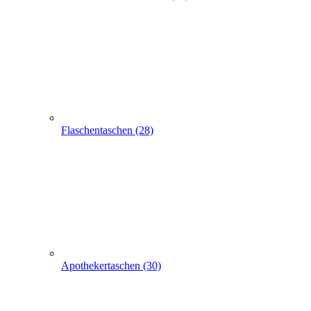
Apothekertaschen (30)
Produkt Anfrage
Suchen
Express-Anfrage
Tragetaschen bedrucken
Papiertüten, -Tragetaschen, -Taschen
100 Papiertaschen 32x12x40cm weiß