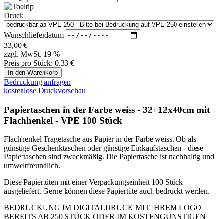
Papiertaschen sind zweckmäßig. Die Papiertasche ist nachhaltig und
umweltfreundlich.
Diese Papiertüten mit einer Verpackungseinheit 100 Stück
ausgeliefert. Gerne können diese Papiertüte auch bedruckt werden.
BEDRUCKUNG IM DIGITALDRUCK MIT IHREM LOGO
BEREITS AB 250 STÜCK ODER IM KOSTENGÜNSTIGEN
FLEXODRUCK BEREITS AB 3.000 Stück
Andere Mengenabnahmen fragen Sie bitte separat an.
Bei diesen Stückpreisen handelt es sich um bedruckte
Papiertragetaschen mit Ihrem Druckwunsch. Der Preis beinhaltet
alle anfallenden Kosten (Tragetasche incl. Druckkosten). Es fallen
keine weiteren Kosten an.
Infos für die nachträgliche Bedruckung im Digitaldruck:
Druck erfolgt nachträglich im 4c (CMYK-Druck).
Dies bedeutet das Silber, Gold und ähnliche
Sonderfarben sowie Weiß nicht gedruckt werden kann.
Lieferzeit ca. 10-15 Tage
ab
der Druckfreigabe.
Bitte beachten Sie unbedingt: Bei Druck direkt auf braunes
Kraftpapier, kann dies die Erscheinung Ihrer Farben etwas
verändern!