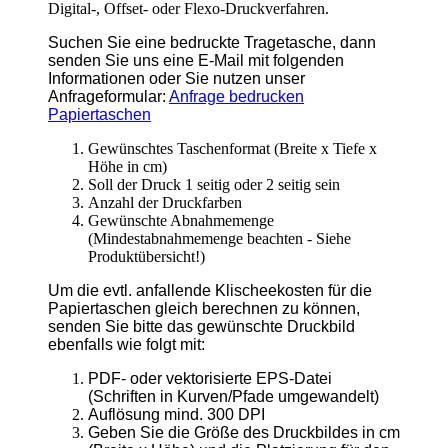
senden Sie bitte das gewünschte Druckbild
ebenfalls wie folgt mit:
PDF- oder vektorisierte EPS-Datei
(Schriften in Kurven/Pfade umgewandelt)
Auflösung mind. 300 DPI
Geben Sie die Größe des Druckbildes in cm
(Breite x Höhe) und die Platzierung für den
Aufdruck an
Zurück
TragetaschenMarkt
Wir verkaufen schon seit 1994 Tragetaschen. Papiertragetaschen,
Plastiktüten, Stofftaschen, Geschenktaschen, Messetaschen.
Beste Qualität
> Lieferung europaweit
> kurze Lieferzeiten
> Rabatte bei Selbstabholung
> beste Qualität
> kein Mindestbestellwert