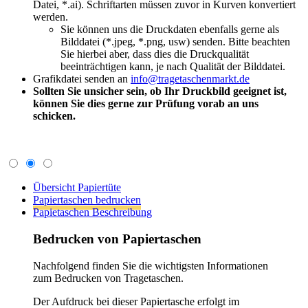
Bedrucken von Papiertaschen
Nachfolgend finden Sie die wichtigsten Informationen
zum Bedrucken von Tragetaschen.
Der Aufdruck bei dieser Papiertasche erfolgt im
Digital-, Offset- oder Flexo-Druckverfahren.
Suchen Sie eine bedruckte Tragetasche, dann
senden Sie uns eine E-Mail mit folgenden
Informationen oder Sie nutzen unser
Anfrageformular:
Anfrage bedrucken
Papiertaschen
Gewünschtes Taschenformat (Breite x Tiefe x
Höhe in cm)
Soll der Druck 1 seitig oder 2 seitig sein
Anzahl der Druckfarben
Gewünschte Abnahmemenge
(Mindestabnahmemenge beachten - Siehe
Produktübersicht!)
Um die evtl. anfallende Klischeekosten für die
Papiertaschen gleich berechnen zu können,