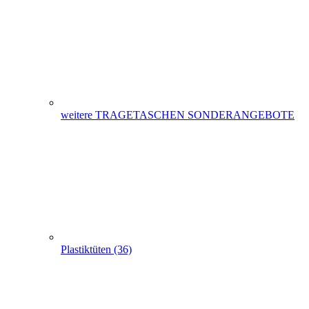
Plastiktüten (36)
Messetaschen (86)
Hemdchentragetaschen -Hemdchentüten(1)