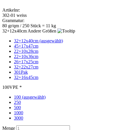
100 (ausgewählt)
250
500
1000
3000
Menge
Druck
Wunschlieferdatum
33,00
€
zzgl. MwSt. 19 %
Preis pro Stück:
0,33 €
Bedruckung anfragen
kostenlose Druckvorschau
Papiertaschen in der Farbe weiss - 32+12x40cm mit
Flachhenkel - VPE 100 Stück
Flachhenkel Tragetasche aus Papier in der Farbe weiss. Ob als
günstige Geschenktaschen oder günstige Einkaufstaschen - diese