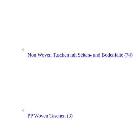
Non Woven Taschen mit Seiten- und Bodenfalte (74)
PP Woven Taschen (3)
Non Woven Beutel - Rucksäcke (56)
Weihnachts­tüten (108)
+
-