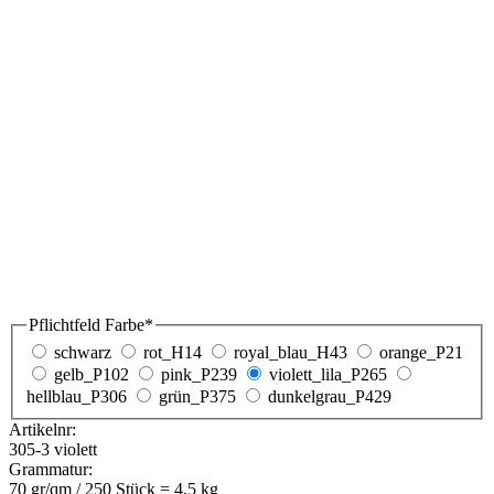
Pflichtfeld
Farbe
*
schwarz
rot_H14
royal_blau_H43
orange_P21
gelb_P102
pink_P239
violett_lila_P265
hellblau_P306
grün_P375
dunkelgrau_P429
Artikelnr:
305-3 violett
Grammatur:
70 gr/qm / 250 Stück = 4,5 kg
Andere Größen
18+08x22cm (ausgewählt)
22+10x28cm
32+12x40cm
VPE *
100