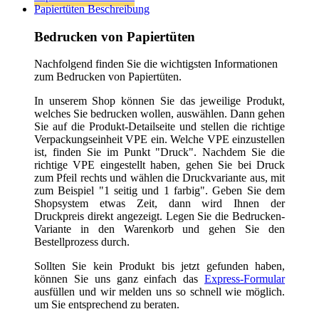
welches Sie bedrucken wollen, auswählen. Dann gehen
Sie auf die Produkt-Detailseite und stellen die richtige
Verpackungseinheit VPE ein. Welche VPE einzustellen
ist, finden Sie im Punkt "Druck". Nachdem Sie die
richtige VPE eingestellt haben, gehen Sie bei Druck
zum Pfeil rechts und wählen die Druckvariante aus, mit
zum Beispiel "1 seitig und 1 farbig". Geben Sie dem
Shopsystem etwas Zeit, dann wird Ihnen der
Druckpreis direkt angezeigt. Legen Sie die Bedrucken-
Variante in den Warenkorb und gehen Sie den
Bestellprozess durch.
Sollten Sie kein Produkt bis jetzt gefunden haben,
können Sie uns ganz einfach das
Express-Formular
ausfüllen und wir melden uns so schnell wie möglich.
um Sie entsprechend zu beraten.
Allgemeine Informationen zum Bedrucken:
1) Im Bestell-Prozess werden Sie aufgefordert die
Druckdaten hochzuladen. Entweder laden Sie die Datei
einfach hoch oder Sie können diese auch per Mail an
info(at)tragetaschenmarkt.de senden. Bei größeren
Datenmengen nutzen Sie bitte wetransfer.com. Danke!
2) Ihre Druckdaten schicken Sie bitte wie folgt an uns.