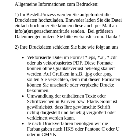
Vektorisierte Datei im Format *.eps, *.ai, *.cdr
oder als vektorbasiertes PDF. Diese Formate
können ohne Qualitätsverlust beliebig skaliert
werden. Auf Grafiken in z.B. .jpg oder .png
sollten Sie verzichten, denn mit diesen Formaten
können Sie unscharfe oder verpixelte Drucke
bekommen.
Umwandlung der enthaltenen Texte oder
Schriftzeichen in Kurven bzw. Pfade. Somit ist
gewährleistet, dass Ihre gewünschte Schrift
richtig dargestellt und beliebig vergrößert oder
verkleinert werden kann.
Je nach Druckverfahren benötigen wir die
Farbangaben nach HKS oder Pantone C oder U
oder in CMYK
Strichstärken für den Positivdruck mindestens 0,5
mm und für den Negativdruck mindestens 1,5
mm
3) Wir erstellen für Sie einen kostenfreien
Korrekturabzug. Erst nach dem Sie die Druckfreigabe
erteilt haben, beginnt die Produktion,
4) Sie erhalten von uns eine Auftragsbestätigung.