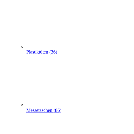
Plastiktüten (36)
Messetaschen (86)
Hemdchentragetaschen -Hemdchentüten(1)