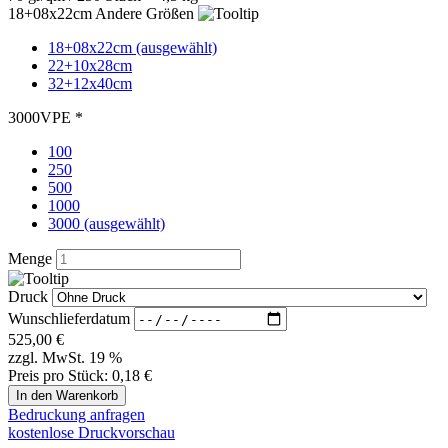
250
500
1000
3000 (ausgewählt)
Menge
Druck
Wunschlieferdatum
525,00
€
zzgl. MwSt. 19 %
Preis pro Stück:
0,18 €
Bedruckung anfragen
kostenlose Druckvorschau
Papiertaschen in der Farbe violett - 18+08x22cm mit
Flachhenkel - VPE 3000 Stück
Tragetasche aus Papier in der Farbe violett und stabilem
Flachhenkel. Ob als günstige Geschenktaschen oder günstige
Einkaufstaschen - diese Papiertaschen sind zweckmäßig. Die
Papiertasche ist nachhaltig und umweltfreundlich.