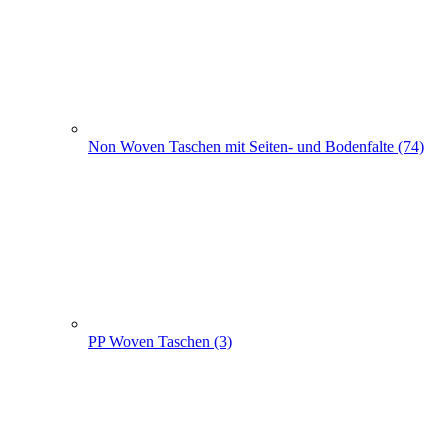
PP Woven Taschen (3)
Non Woven Beutel - Rucksäcke (56)
Weihnachts­tüten (108)
+
-