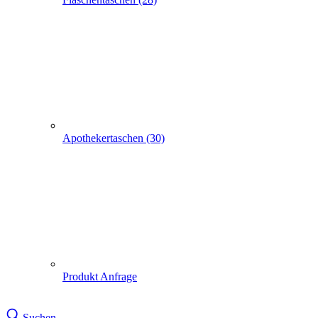
Apothekertaschen (30)
Produkt Anfrage
Suchen
Express-Anfrage
Tragetaschen bedrucken
Papiertüten, -Tragetaschen, -Taschen
3000 Papiertüten violett 18+8x22cm
3000 Papiertüten violett