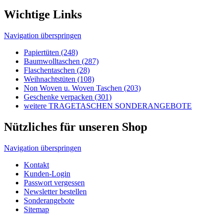
Allgemeine Infos
Navigation überspringen
Wir über uns
Tragetaschen und Umwelt
Tragetaschen Verpackungsgesetz
Produktsicherheitsgesetz
HDPE, MDPE, LDPE und LDPE DKT
Unser Tragetaschenmarkt Werbetaschen-Blog
Druckverfahren
© 2026 Tragetaschenmarkt.de
designed and seo
from omn