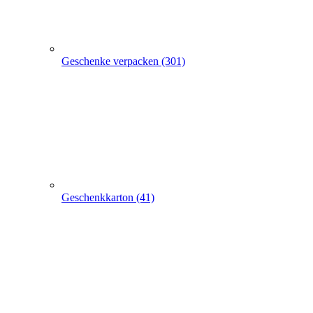
Geschenkpapier (24)
weitere TRAGETASCHEN SONDERANGEBOTE
+
-
weitere TRAGETASCHEN SONDERANGEBOTE