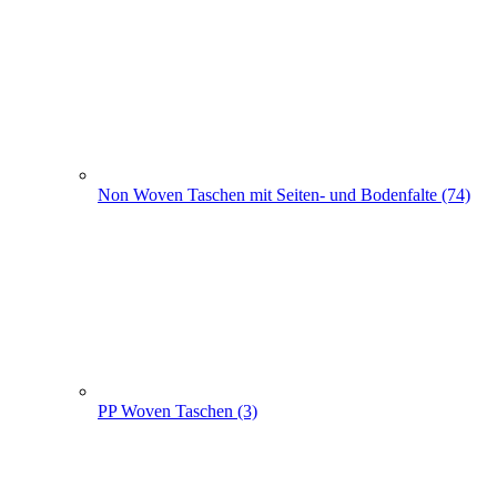
Non Woven Beutel - Rucksäcke (56)
Weihnachts­tüten (108)
+
-
Weihnachts­tüten (108)
Weihnachtstüten aus Papier (52)
Papier