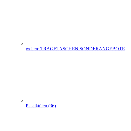
Hemdchentragetaschen -Hemdchentüten(1)
Schlaufentaschen (7)