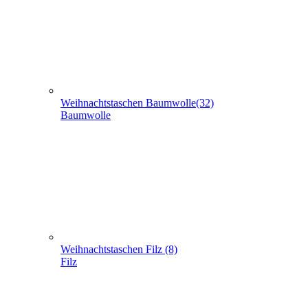
Weihnachtstaschen aus Jute (5)
Jute
Geschenke verpacken (301)
+
-