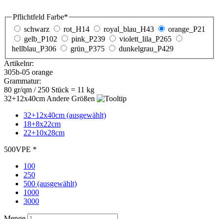
kostenlose Druckvorschau
Papiertaschen in der Farbe orange - 32+12x40cm
mit Flachhenkel - VPE 500 Stück
Tragetasche aus Papier in der Farbe orange und stabilem
Flachhenkel. Ob als günstige Geschenktaschen oder günstige
Einkaufstaschen - diese Papiertaschen sind zweckmäßig. Die
Papiertasche ist nachhaltig und umweltfreundlich.
Diese Papiertüten mit einer Verpackungseinheit 500 Stück
ausgeliefert. Gerne können diese Papiertüte auch bedruckt werden.
Farbdarstellung und Farbangaben sind ca. Angaben und nicht
farbverbindlich.
Farbige Papiertüten bedrucken ab 3.000 Stück
Übersicht Tragetasche