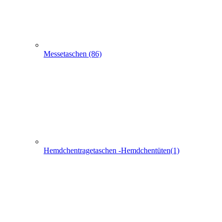
Filztaschen (32)
Taschen mit Sichtfenster (24)
Flaschentaschen (28)