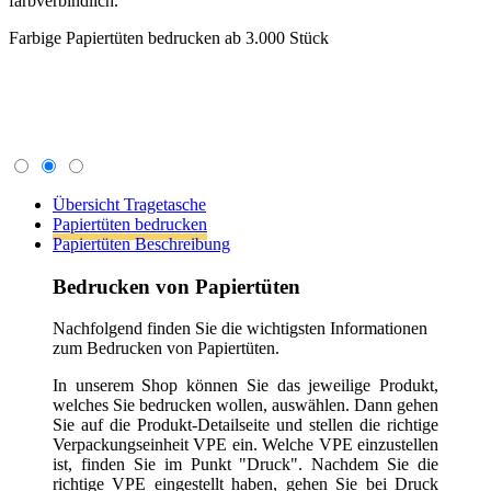
um Sie entsprechend zu beraten.
Allgemeine Informationen zum Bedrucken:
1) Im Bestell-Prozess werden Sie aufgefordert die
Druckdaten hochzuladen. Entweder laden Sie die Datei
einfach hoch oder Sie können diese auch per Mail an
info(at)tragetaschenmarkt.de senden. Bei größeren
Datenmengen nutzen Sie bitte wetransfer.com. Danke!
2) Ihre Druckdaten schicken Sie bitte wie folgt an uns.
Vektorisierte Datei im Format *.eps, *.ai, *.cdr
oder als vektorbasiertes PDF. Diese Formate
können ohne Qualitätsverlust beliebig skaliert
werden. Auf Grafiken in z.B. .jpg oder .png
sollten Sie verzichten, denn mit diesen Formaten
können Sie unscharfe oder verpixelte Drucke
bekommen.
Umwandlung der enthaltenen Texte oder
Schriftzeichen in Kurven bzw. Pfade. Somit ist
gewährleistet, dass Ihre gewünschte Schrift
richtig dargestellt und beliebig vergrößert oder
verkleinert werden kann.
Je nach Druckverfahren benötigen wir die
Farbangaben nach HKS oder Pantone C oder U