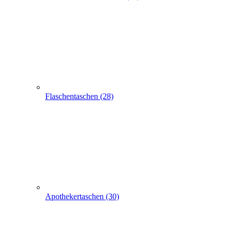
Express-Anfrage
Tragetaschen bedrucken
Papiertüten, -Tragetaschen, -Taschen
500 Papiertüten orange 32+12x40cm
500 Papiertüten orange
32+12x40cm