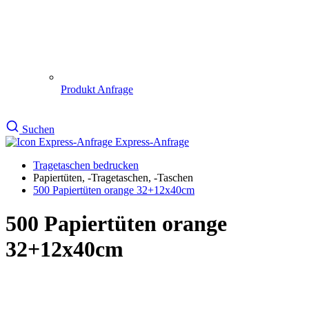
Pflichtfeld
Farbe
*
schwarz
rot_H14
royal_blau_H43
orange_P21
gelb_P102
pink_P239
violett_lila_P265
hellblau_P306
grün_P375
dunkelgrau_P429
Artikelnr:
305b-05 orange
Grammatur:
80 gr/qm / 250 Stück = 11 kg