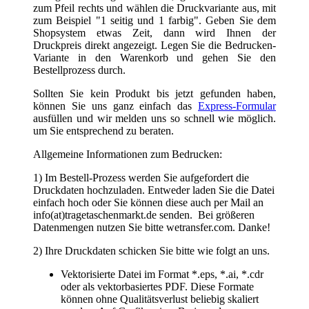
oder in CMYK
Strichstärken für den Positivdruck mindestens 0,5
mm und für den Negativdruck mindestens 1,5
mm
3) Wir erstellen für Sie einen kostenfreien
Korrekturabzug. Erst nach dem Sie die Druckfreigabe
erteilt haben, beginnt die Produktion,
4) Sie erhalten von uns eine Auftragsbestätigung.
Falls Sie sich nicht sicher fühlen oder Hilfe benötigen,
senden Sie uns einfach eine Mail an
info(at)tragetaschenmarkt.de mit Ihren Daten. Wir
prüfen diese Daten und bieten Ihnen an die Grafik
nachzubearbeiten. Selbstverständlich bekommen Sie
vorher mitgeteilt, was für Kosten auf Sie zukommen.
Zurück
TragetaschenMarkt
Wir verkaufen schon seit 1994 Tragetaschen. Papiertragetaschen,
Plastiktüten, Stofftaschen, Geschenktaschen, Messetaschen.