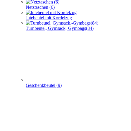
Netztaschen (6)
Jutebeutel mit Kordelzug
Turnbeutel, Gymsack,-Gymbags(84)
Geschenkbeutel (9)
Non Woven u. Woven Taschen (203)
+
-
Non Woven u. Woven Taschen (203)
flache PP Non Woven Taschen(70)