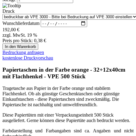
Papiertüten bedrucken
Papiertüten Beschreibung
Bedrucken von Papiertüten
Nachfolgend finden Sie die wichtigsten Informationen
zum Bedrucken von Papiertüten.
In unserem Shop können Sie das jeweilige Produkt,
welches Sie bedrucken wollen, auswählen. Dann gehen
Sie auf die Produkt-Detailseite und stellen die richtige
Verpackungseinheit VPE ein. Welche VPE einzustellen
ist, finden Sie im Punkt "Druck". Nachdem Sie die
richtige VPE eingestellt haben, gehen Sie bei Druck
zum Pfeil rechts und wählen die Druckvariante aus, mit
zum Beispiel "1 seitig und 1 farbig". Geben Sie dem
Shopsystem etwas Zeit, dann wird Ihnen der
Druckpreis direkt angezeigt. Legen Sie die Bedrucken-
Variante in den Warenkorb und gehen Sie den
Bestellprozess durch.
Sollten Sie kein Produkt bis jetzt gefunden haben,
können Sie uns ganz einfach das
Express-Formular
ausfüllen und wir melden uns so schnell wie möglich.