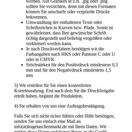
Beste Qualität
> Lieferung europaweit
> kurze Lieferzeiten
> Rabatte bei Selbstabholung
> beste Qualität
> kein Mindestbestellwert
Wichtige Links
Navigation überspringen
Papiertüten (248)
Baumwolltaschen (287)
Flaschentaschen (28)
Weihnachts­tüten (108)
Non Woven u. Woven Taschen (203)