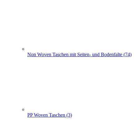
Non Woven Taschen mit Seiten- und Bodenfalte (74)
PP Woven Taschen (3)
Non Woven Beutel - Rucksäcke (56)
Weihnachts­tüten (108)
+
-