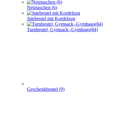
Netztaschen (6)
Jutebeutel mit Kordelzug
Turnbeutel, Gymsack,-Gymbags(84)
Geschenkbeutel (9)
Non Woven u. Woven Taschen (203)
+
-