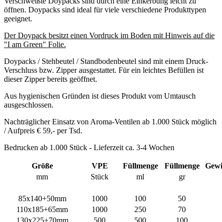
dieser Zipper bereits geöffnet.
Aus hygienischen Gründen ist dieses Produkt vom Umtausch
ausgeschlossen.
Nachträglicher Einsatz von Aroma-Ventilen ab 1.000 Stück möglich
/ Aufpreis € 59,- per Tsd.
Bedrucken ab 1.000 Stück - Lieferzeit ca. 3-4 Wochen
Größe
VPE
Füllmenge
Füllmenge
Gewi
mm
Stück
ml
gr
85x140+50mm
1000
100
50
110x185+65mm
1000
250
70
130x225+70mm
500
500
100
160x240+90mm
500
750
250
200x280+120mm
500
2000
750
240x330+140mm
500
3000
1000