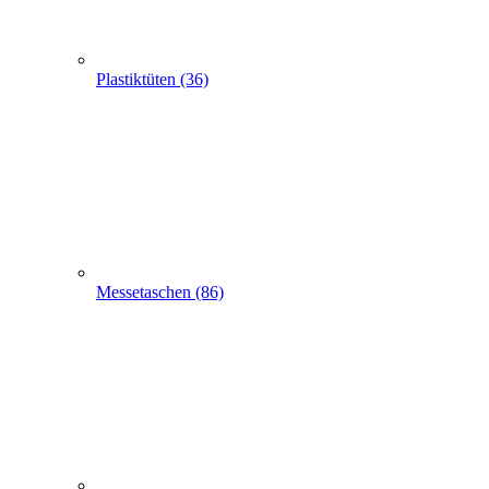
Messetaschen (86)
Hemdchentragetaschen -Hemdchentüten(1)