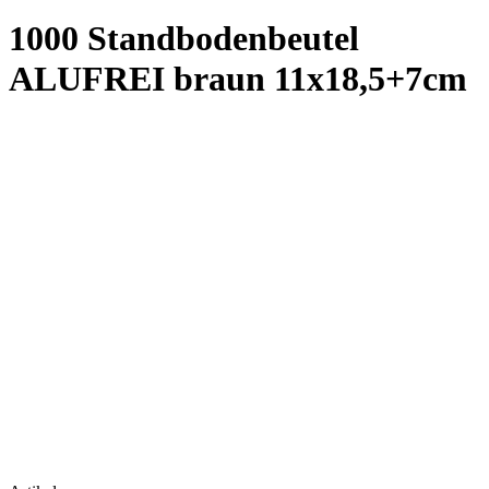
Artikelnr:
394ma-1 braun
Grammatur:
Papier 50gr/KPET12/GreenPE70) - 7,5 kg
Andere Größen
11x18,5+7cm (ausgewählt)
8,5x14,5+5cm
13x22,5+8cm