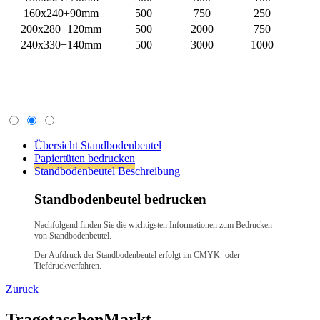
Übersicht Standbodenbeutel
Papiertüten bedrucken
Standbodenbeutel Beschreibung
Standbodenbeutel bedrucken
Nachfolgend finden Sie die wichtigsten Informationen zum Bedrucken
von Standbodenbeutel.
Der Aufdruck der Standbodenbeutel erfolgt im CMYK- oder
Tiefdruckverfahren.
Zurück
TragetaschenMarkt
Wir verkaufen schon seit 1994 Tragetaschen. Papiertragetaschen,
Plastiktüten, Stofftaschen, Geschenktaschen, Messetaschen.
Beste Qualität
> Lieferung europaweit
> kurze Lieferzeiten