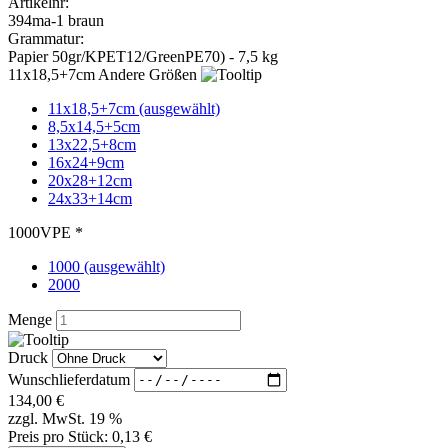
16x24+9cm
20x28+12cm
24x33+14cm
VPE *
1000 (ausgewählt)
2000
Menge
Druck
Wunschlieferdatum
134,00
€
zzgl. MwSt. 19 %
Preis pro Stück:
0,13 €
Bedruckung anfragen
kostenlose Druckvorschau
Standbodenbeutel / Doypacks / Papier braun ALUFREI
11x18,5+7cm VPE 1000
Für den optimalen Einsatz - speziell im Lebensmittelbereich - sind
diese Standbodenbeutel unerlässlich. Besonders für die Abfüllung