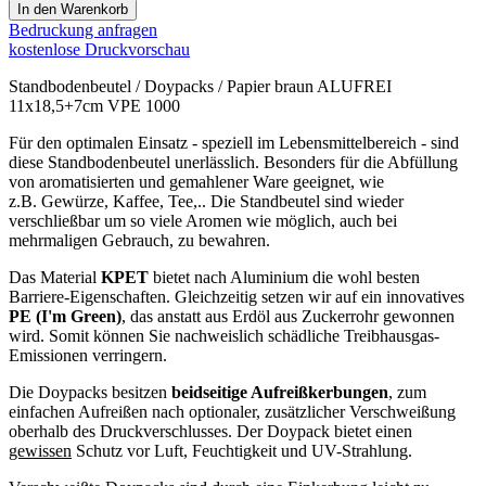
von aromatisierten und gemahlener Ware geeignet, wie
z.B. Gewürze, Kaffee, Tee,.. Die Standbeutel sind wieder
verschließbar um so viele Aromen wie möglich, auch bei
mehrmaligen Gebrauch, zu bewahren.
Das Material
KPET
bietet nach Aluminium die wohl besten
Barriere-Eigenschaften. Gleichzeitig setzen wir auf ein innovatives
PE (I'm Green)
, das anstatt aus Erdöl aus Zuckerrohr gewonnen
wird. Somit können Sie nachweislich schädliche Treibhausgas-
Emissionen verringern.
Die Doypacks besitzen
beidseitige Aufreißkerbungen
, zum
einfachen Aufreißen nach optionaler, zusätzlicher Verschweißung
oberhalb des Druckverschlusses. Der Doypack bietet einen
gewissen
Schutz vor Luft, Feuchtigkeit und UV-Strahlung.
Verschweißte Doypacks sind durch eine Einkerbung leicht zu
öffnen. Doypacks sind ideal für viele verschiedene Produkttypen
geeignet.
Der Doypack besitzt einen Vordruck im Boden mit Hinweis auf die
"I am Green" Folie.
Doypacks / Stehbeutel / Standbodenbeutel sind mit einem Druck-
Verschluss bzw. Zipper ausgestattet. Für ein leichtes Befüllen ist