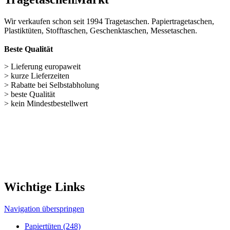
> Rabatte bei Selbstabholung
> beste Qualität
> kein Mindestbestellwert
Wichtige Links
Navigation überspringen
Papiertüten (248)
Baumwolltaschen (287)
Flaschentaschen (28)
Weihnachts­tüten (108)
Non Woven u. Woven Taschen (203)
Geschenke verpacken (301)
weitere TRAGETASCHEN SONDERANGEBOTE
Nützliches für unseren Shop