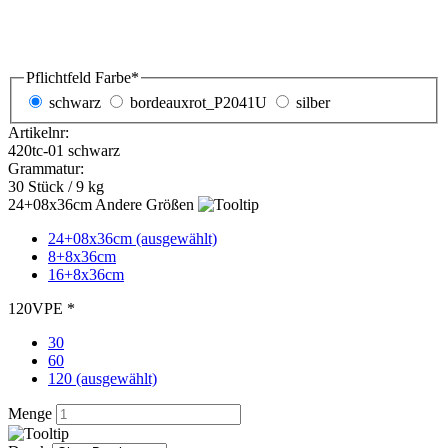
Grammatur:
30 Stück / 9 kg
Andere Größen
24+08x36cm (ausgewählt)
8+8x36cm
16+8x36cm
VPE *
30
60
120 (ausgewählt)
Menge
Druck
Wunschlieferdatum
366,00
€
zzgl. MwSt. 19 %
Preis pro Stück:
3,05 €
Bedruckung anfragen
kostenlose Druckvorschau