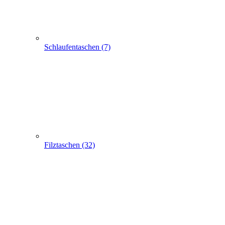
Filztaschen (32)
Taschen mit Sichtfenster (24)