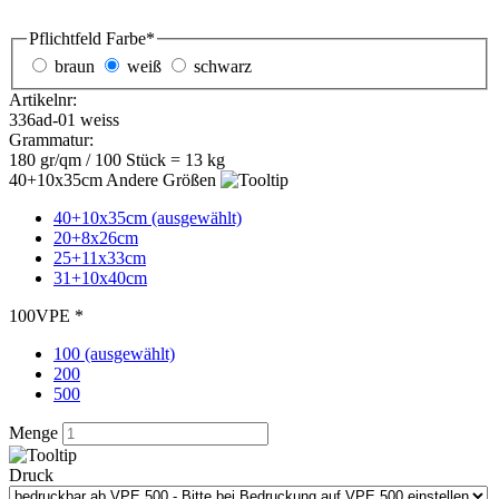
200
500
Menge
Druck
Wunschlieferdatum
189,00
€
zzgl. MwSt. 19 %
Preis pro Stück:
1,89 €
Bedruckung anfragen
kostenlose Druckvorschau
Messetaschen weiss - hochwertige Werbetaschen -
40+10x35cm / VPE 100 Stück
Papier-Tragetaschen in der Farbe weiss mit farblich
passender eingeknoteter Textilkordel. Die
Messetaschen sind der Umwelt zuliebe aus stabilem
Kraftpapier. Diese Messetragetaschen eignen sich