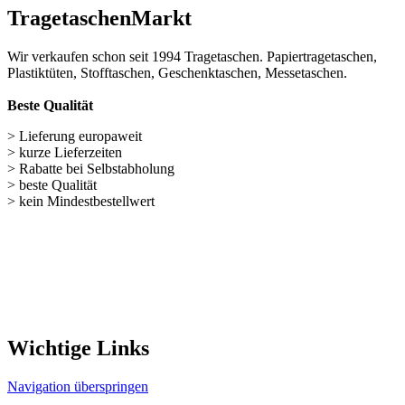
Wichtige Links
Navigation überspringen
Papiertüten (248)
Baumwolltaschen (287)
Flaschentaschen (28)
Weihnachts­tüten (108)
Non Woven u. Woven Taschen (203)
Geschenke verpacken (301)
weitere TRAGETASCHEN SONDERANGEBOTE
Nützliches für unseren Shop
Navigation überspringen
Kontakt
Kunden-Login
Passwort vergessen
Newsletter bestellen
Sonderangebote