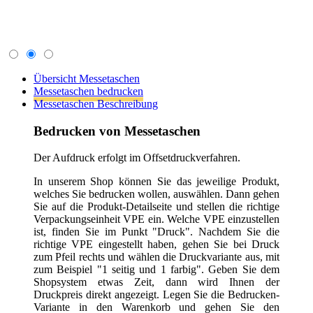
ist, finden Sie im Punkt "Druck". Nachdem Sie die
richtige VPE eingestellt haben, gehen Sie bei Druck
zum Pfeil rechts und wählen die Druckvariante aus, mit
zum Beispiel "1 seitig und 1 farbig". Geben Sie dem
Shopsystem etwas Zeit, dann wird Ihnen der
Druckpreis direkt angezeigt. Legen Sie die Bedrucken-
Variante in den Warenkorb und gehen Sie den
Bestellprozess durch.
Sollten Sie kein Produkt bis jetzt gefunden haben,
können Sie uns ganz einfach das
Express-Formular
ausfüllen und wir melden uns so schnell wie möglich.
um Sie entsprechend zu beraten.
Allgemeine Informationen zum Bedrucken:
1) Im Bestell-Prozess werden Sie aufgefordert die
Druckdaten hochzuladen. Entweder laden Sie die Datei
einfach hoch oder Sie können diese auch per Mail an
info(at)tragetaschenmarkt.de senden. Bei größeren
Datenmengen nutzen Sie bitte wetransfer.com. Danke!
2) Ihre Druckdaten schicken Sie bitte wie folgt an uns.
Vektorisierte Datei im Format *.eps, *.ai, *.cdr