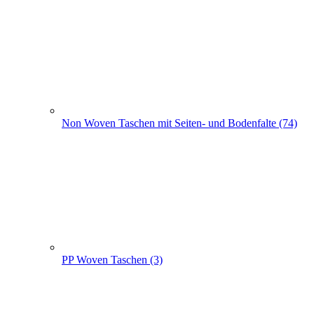
Non Woven Taschen mit Seiten- und Bodenfalte (74)
PP Woven Taschen (3)
Non Woven Beutel - Rucksäcke (56)
Weihnachts­tüten (108)
+
-