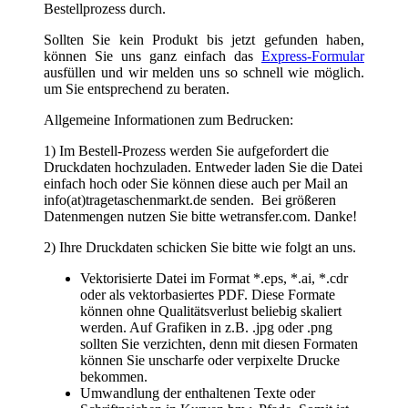
oder als vektorbasiertes PDF. Diese Formate
können ohne Qualitätsverlust beliebig skaliert
werden. Auf Grafiken in z.B. .jpg oder .png
sollten Sie verzichten, denn mit diesen Formaten
können Sie unscharfe oder verpixelte Drucke
bekommen.
Umwandlung der enthaltenen Texte oder
Schriftzeichen in Kurven bzw. Pfade. Somit ist
gewährleistet, dass Ihre gewünschte Schrift
richtig dargestellt und beliebig vergrößert oder
verkleinert werden kann.
Je nach Druckverfahren benötigen wir die
Farbangaben nach HKS oder Pantone C oder U
oder in CMYK
Strichstärken für den Positivdruck mindestens 0,5
mm und für den Negativdruck mindestens 1,5
mm
3) Wir erstellen für Sie einen kostenfreien
Korrekturabzug. Erst nach dem Sie die Druckfreigabe
erteilt haben, beginnt die Produktion,
4) Sie erhalten von uns eine Auftragsbestätigung.
Falls Sie sich nicht sicher fühlen oder Hilfe benötigen,