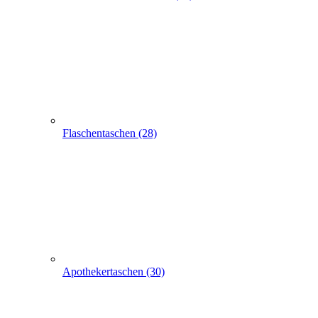
Apothekertaschen (30)
Produkt Anfrage
Suchen
Express-Anfrage
Tragetaschen bedrucken
Werbetaschen-, Messetaschen-
100 Messetaschen weiss Kraft 40+10x35cm