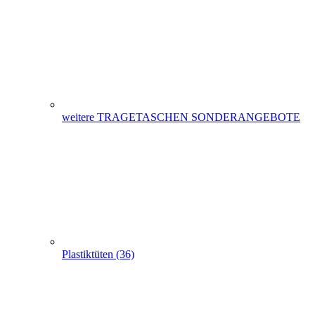
Plastiktüten (36)
Messetaschen (86)
Hemdchentragetaschen -Hemdchentüten(1)