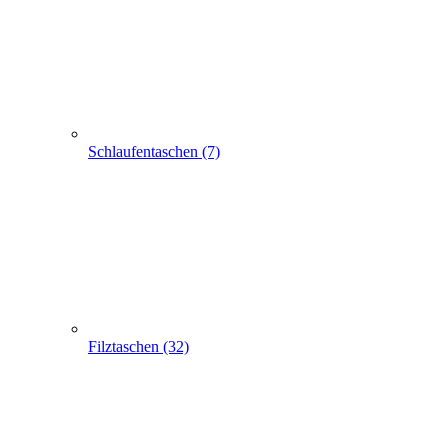
Filztaschen (32)
Taschen mit Sichtfenster (24)