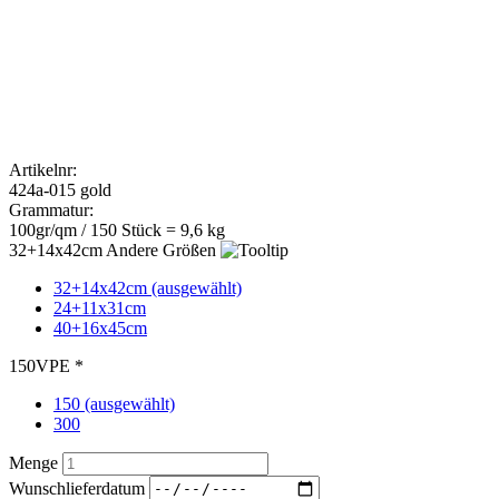
424a-015 gold
Grammatur:
100gr/qm / 150 Stück = 9,6 kg
Andere Größen
32+14x42cm (ausgewählt)
24+11x31cm
40+16x45cm
VPE *
150 (ausgewählt)
300
Menge
Wunschlieferdatum
124,00
€
zzgl. MwSt. 19 %
Preis pro Stück:
0,83 €
Weihnachtstaschen gold - Weihnachtstragetaschen aus Papier / VPE
150 Stück
Diese hochwertige Weihnachtstragetaschen in den Maßen