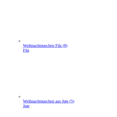
Weihnachtstaschen Filz (8)
Filz
Weihnachtstaschen aus Jute (5)
Jute
Geschenke verpacken (301)
+
-