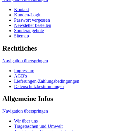
Rechtliches
Navigation überspringen
Impressum
AGB's
Lieferungen-Zahlungsbedingungen
Datenschutzbestimmungen
Allgemeine Infos
Navigation überspringen
Wir über uns
Tragetaschen und Umwelt
Tragetaschen Verpackungsgesetz
Produktsicherheitsgesetz
HDPE, MDPE, LDPE und LDPE DKT
Unser Tragetaschenmarkt Werbetaschen-Blog
Druckverfahren
© 2026 Tragetaschenmarkt.de
designed and seo
from omn