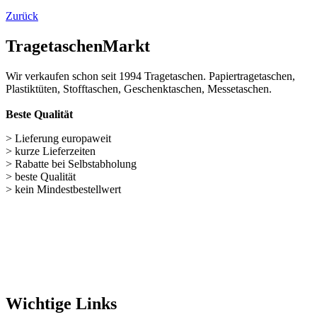
Beste Qualität
> Lieferung europaweit
> kurze Lieferzeiten
> Rabatte bei Selbstabholung
> beste Qualität
> kein Mindestbestellwert
Wichtige Links
Navigation überspringen
Papiertüten (248)
Baumwolltaschen (287)
Flaschentaschen (28)
Weihnachts­tüten (108)
Non Woven u. Woven Taschen (203)
Geschenke verpacken (301)