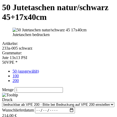
Artikelnr:
233a-005 schwarz
Grammatur:
Jute 13x13 PSI
VPE *
50 (ausgewählt)
100
200
Menge
Druck
Wunschlieferdatum
214,00
€
zzgl. MwSt. 19 %
Preis pro Stück:
4,28 €
Bedruckung anfragen
kostenlose Druckvorschau
Exklusive Jutetaschen in der Farbe schwarz mit
schwarzer Paspelierung und farblich passendem