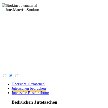
Übersicht Jutetaschen
Jutetaschen bedrucken
Jutetasche Beschreibung
Bedrucken Jutetaschen
Nachfolgend finden Sie die wichtigsten Informationen
zum Bedrucken von Jutetaschen
Der Aufdruck erfolgt im Siebdruckverfahren.
Hier finden Sie ein
Anfrageformular
mit allen
wichtigen Informationen, oder Sie senden uns
eine E-Mail mit folgenden Angaben: