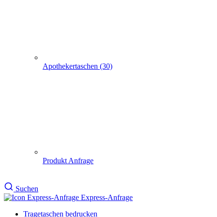
Produkt Anfrage
Suchen
Express-Anfrage
Tragetaschen bedrucken
Geschenktüten, Flaschentasche
Weihnachtstaschen Christbaumkugeln rot 250Stück
Weihnachtstaschen
Christbaumkugeln rot
250Stück