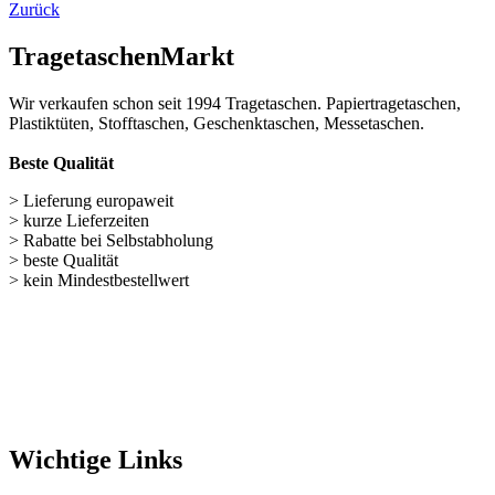
> Lieferung europaweit
> kurze Lieferzeiten
> Rabatte bei Selbstabholung
> beste Qualität
> kein Mindestbestellwert
Wichtige Links
Navigation überspringen
Papiertüten (248)
Baumwolltaschen (287)
Flaschentaschen (28)
Weihnachts­tüten (108)
Non Woven u. Woven Taschen (203)
Geschenke verpacken (301)
weitere TRAGETASCHEN SONDERANGEBOTE