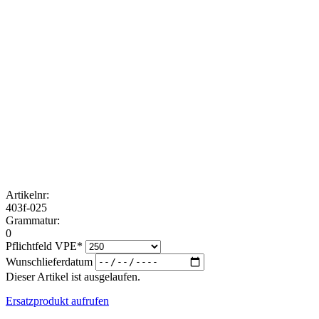
Artikelnr:
403f-025
Grammatur:
0
Pflichtfeld
VPE
*
Wunschlieferdatum
Dieser Artikel ist ausgelaufen.
Ersatzprodukt aufrufen
Zurück
TragetaschenMarkt
Wir verkaufen schon seit 1994 Tragetaschen. Papiertragetaschen,
Plastiktüten, Stofftaschen, Geschenktaschen, Messetaschen.
Beste Qualität