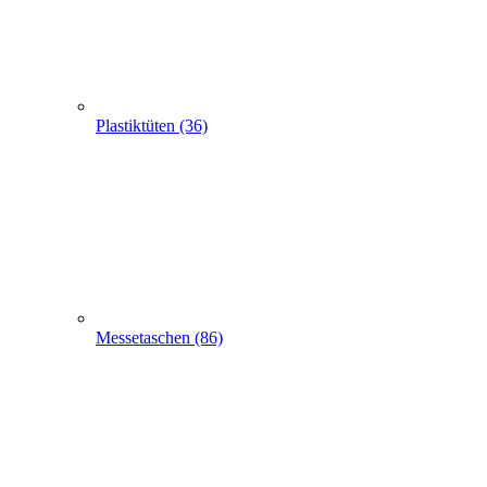
Messetaschen (86)
Hemdchentragetaschen -Hemdchentüten(1)